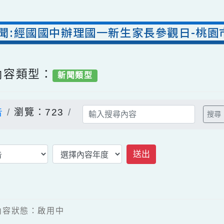
室新聞:經國國中辦理國一新生家長參觀日
/ 內容類型：
新聞類型
公告
瀏覽：723
送出
9 / 內容狀態：啟用中