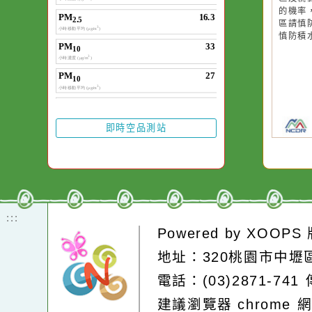
20
20
颱
颱
降
降
區
區
的
的
區
區
慎
慎
即時空品測站