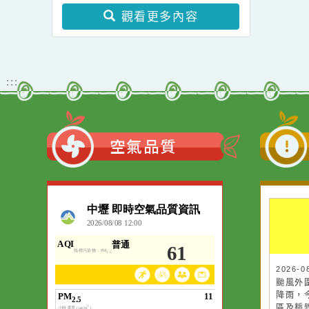
學士後教育學分班」(第
教育局家庭暴力暨性侵害
二階段招生)
防治中心115年度「性別
暴力防治影像巡迴影展」
觀看更多內容
:::
空氣品質