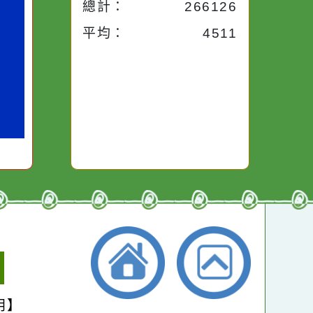
昨天：
1715
路途中，
生活是一面鏡子。你對
本週：
16780
干擾，特
它笑，它就對你笑；你
些美麗的
對它哭，它也對你哭。
本月：
18637
總計：
266126
平均：
4511