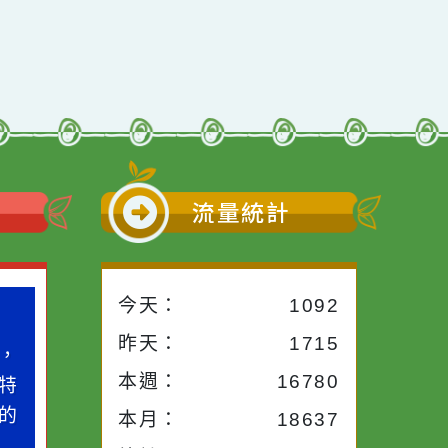
小語
流量統計
今天：
1092
小語
作者：網路小語