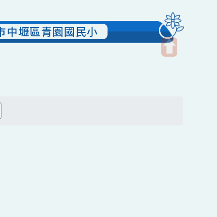
-桃園市中壢區青園國民小
開
啟
上
方
搜尋
區
塊