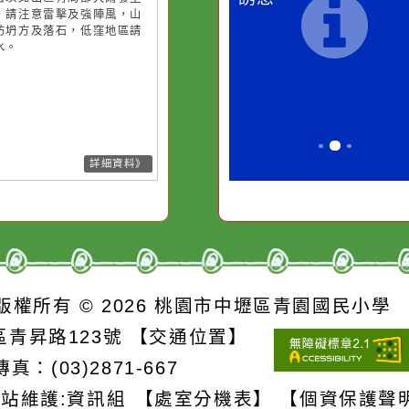
降雨
降雨
一杯清水因滴入一滴污
在實現理想的
水而變污濁，一杯污水
必須排除一切
26-08-08, 01:25│中央氣象署
26-08-08, 01:25│中央氣象署
風外圍雲系影響，易有短延時強
風外圍環流影響，易有短延時強
卻不會因一滴清水的存
別是要看清那
雨，今(8)日苗栗、臺中、南投地
雨，今(8)日新竹至彰化、南投地
在而變清澈。
誘惑。
及新竹以北山區有局部大雨發生
及桃園以北山區有局部大雨發生
機率，請注意雷擊及強陣風，山
機率，請注意雷擊及強陣風，山
請慎防坍方及落石，低窪地區請
請慎防坍方及落石，低窪地區請
防積水。
防積水。
詳細資料》
詳細資料》