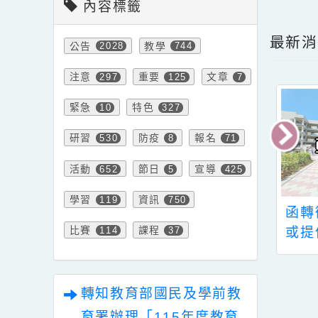
點擊
內容標籤
最
公告
教學
2028
744
注意
重要
文章
297
125
7
緊急
特色
10
327
研習
防疫
報名
530
8
71
活動
節日
宣導
652
5
425
學習
資訊
119
750
本市資優教育資
新明國中辦理「112
函
比賽
課程
心(武陵高中)辦
學年度教育優先區親
或
114
37
市111學年度第2
職教育講座(二)～啟