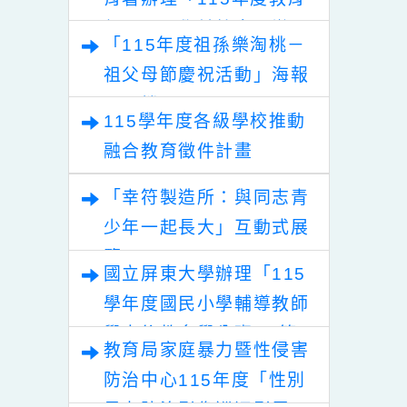
資優學生家長親
發孩子自動與自律的
育講座「資優教
教養秘訣」活動訊息
轉知教育部國民及學前教
培養與社會適應
育署辦理「115年度教育
實施計畫一案，
部國民及學前教育署辦理
知相關人員踴躍
「115年度祖孫樂淘桃－
性別平等教育建置課程與
加，請查照。
祖父母節慶祝活動」海報
教學人才庫實施計畫」
電子檔
115學年度各級學校推動
融合教育徵件計畫
「幸符製造所：與同志青
少年一起長大」互動式展
覽
國立屏東大學辦理「115
學年度國民小學輔導教師