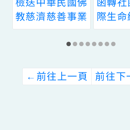
輔
檢送中華民國佛
函轉社
理
教慈濟慈善事業
際生命
年
基金會辦理「教
會辦理
學
師心靈成長營」
公益彩
詢
活動簡章1份
補助之
詳
跟我説
←
前往上一頁
前往下
查
命線青
健康網
台計畫