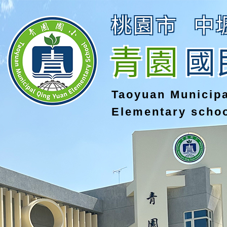
桃園市
中
青園
國
Taoyuan Municip
Elementary scho