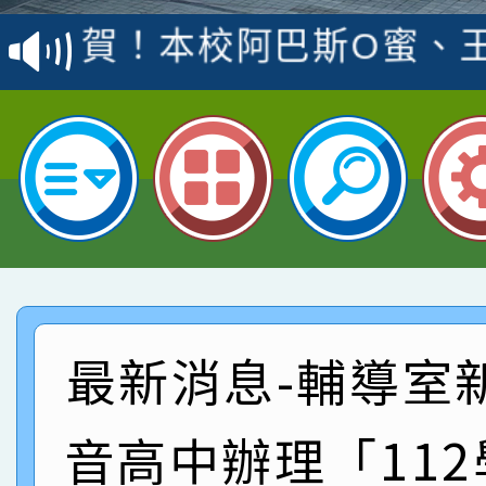
賽 洪綺君教師榮獲社會
賀！本校阿巴斯O蜜、
名
倩參加桃園市科展 國小
賀！本校四年二班張O
名 指導老師王老師、陳
園市英語競賽國小朗讀
賀！本校參加桃園市中
指導老師林老師
賽 劉文瑛教師榮獲教
賀！本校參與2026世
臺灣台語-第二名
市賽榮獲科學小創客佳
賀！本校參加桃園市中
創客第三名。
賽 洪綺君教師榮獲社會
賀！本校阿巴斯O蜜、
最新消息-輔導室
名
倩參加桃園市科展 國小
賀！本校四年二班張O
音高中辦理「11
名 指導老師王老師、陳
園市英語競賽國小朗讀
賀！本校參加桃園市中