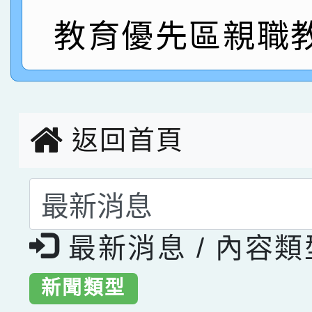
教育優先區親職
指導老師林老師
賽 劉文瑛教師榮獲教
賀！本校參與2026世
臺灣台語-第二名
市賽榮獲科學小創客佳
創客第三名。
返回首頁
選擇後頁面內容會更
最新消息 / 內容
新聞類型