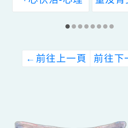
服
健康學習平台」
上網，
作
112年度推廣活
其使
章
動-「網住你的
全，避
心」搜網競賽活
色情網
←
前往上一頁
前往下
動辦法1份(如附
少身心
件)，請查照。
育部推
體措