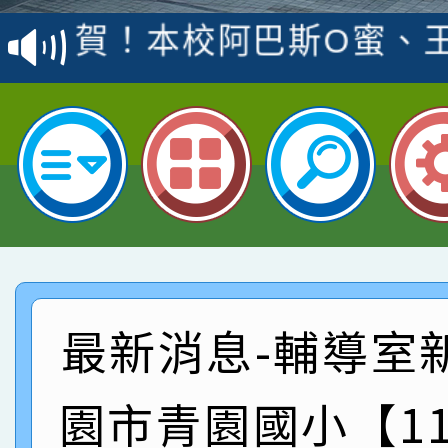
賽 洪綺君教師榮獲社會
賀！本校阿巴斯O蜜、
名
倩參加桃園市科展 國小
賀！本校四年二班張O
名 指導老師王老師、陳
園市英語競賽國小朗讀
賀！本校參加桃園市中
指導老師林老師
賽 劉文瑛教師榮獲教
賀！本校參與2026世
臺灣台語-第二名
市賽榮獲科學小創客佳
賀！本校參加桃園市中
創客第三名。
賽 洪綺君教師榮獲社會
賀！本校阿巴斯O蜜、
最新消息-輔導室
名
倩參加桃園市科展 國小
賀！本校四年二班張O
園市青園國小【1
名 指導老師王老師、陳
園市英語競賽國小朗讀
賀！本校參加桃園市中