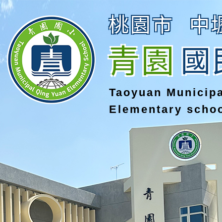
桃園市
中
青園
國
Taoyuan Municip
Elementary scho