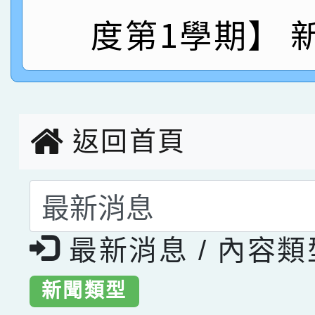
度第1學期】 
指導老師林老師
賽 劉文瑛教師榮獲教
賀！本校參與2026世
臺灣台語-第二名
市賽榮獲科學小創客佳
創客第三名。
返回首頁
選擇後頁面內容會更
最新消息 / 內容
新聞類型