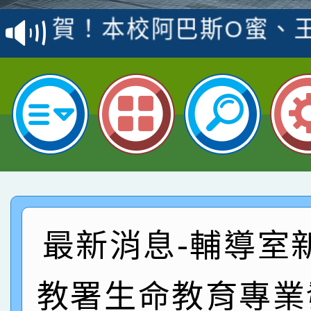
賽 洪綺君教師榮獲社會
賀！本校阿巴斯O蜜、
名
倩參加桃園市科展 國小
賀！本校四年二班張O
名 指導老師王老師、陳
園市英語競賽國小朗讀
賀！本校參加桃園市中
指導老師林老師
賽 劉文瑛教師榮獲教
賀！本校參與2026世
臺灣台語-第二名
市賽榮獲科學小創客佳
賀！本校參加桃園市中
創客第三名。
賽 洪綺君教師榮獲社會
賀！本校阿巴斯O蜜、
最新消息-輔導室
名
倩參加桃園市科展 國小
賀！本校四年二班張O
教署生命教育專業
名 指導老師王老師、陳
園市英語競賽國小朗讀
賀！本校參加桃園市中