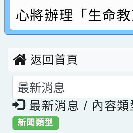
心將辦理「生命教
指導老師林老師
賽 劉文瑛教師榮獲教
賀！本校參與2026世
臺灣台語-第二名
市賽榮獲科學小創客佳
創客第三名。
返回首頁
選擇後頁面內容會更
最新消息 / 內容
新聞類型