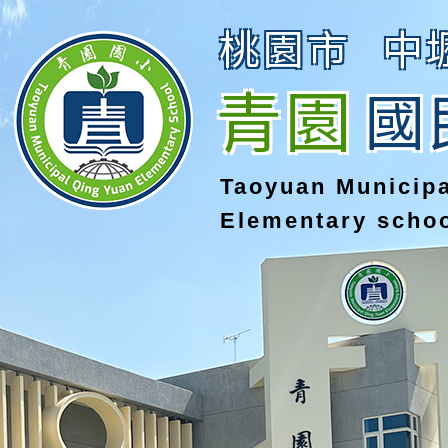
桃園市
中
青園
國
Taoyuan Municip
Elementary scho