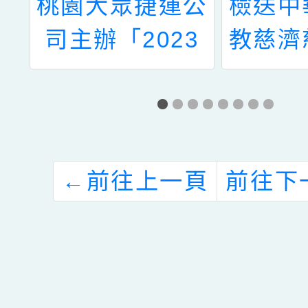
辦
桃園大眾捷運公
檢送中
親
司主辦「2023
教慈濟
那
親子好讀假日電
基金會
的
影院」宣傳海報
師心靈
協
電子檔1份
活動
貴
←
前往上一頁
前往下
及
參