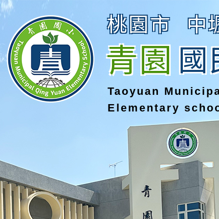
桃園市
中
青園
國
Taoyuan Municip
Elementary scho