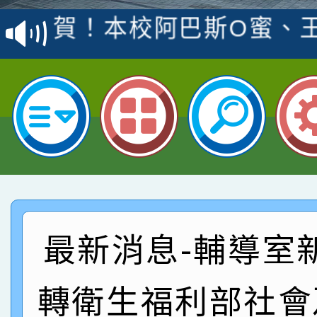
賽 洪綺君教師榮獲社會
賀！本校阿巴斯O蜜、
名
倩參加桃園市科展 國小
賀！本校四年二班張O
名 指導老師王老師、陳
園市英語競賽國小朗讀
賀！本校參加桃園市中
指導老師林老師
賽 劉文瑛教師榮獲教
賀！本校參與2026世
臺灣台語-第二名
市賽榮獲科學小創客佳
賀！本校參加桃園市中
創客第三名。
賽 洪綺君教師榮獲社會
賀！本校阿巴斯O蜜、
最新消息-輔導室
名
倩參加桃園市科展 國小
賀！本校四年二班張O
轉衛生福利部社會
名 指導老師王老師、陳
園市英語競賽國小朗讀
賀！本校參加桃園市中