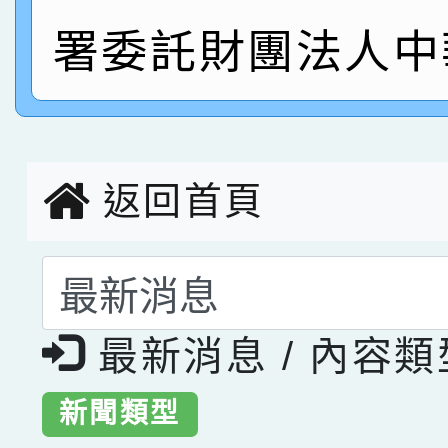
指導老師林老師
署委託財團法人中
賽 劉文瑛教師榮獲教
賀！本校參與2026世
臺灣台語-第二名
市賽榮獲科學小創客佳
創客第三名。
返回首頁
選擇後頁面內容會更
最新消息 / 內容
新聞類型