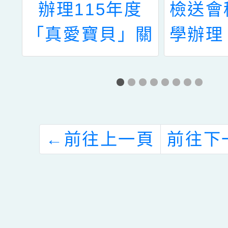
育
辦理115年度
檢送會
工
「真愛寶貝」關
學辦理
集
懷特殊及弱勢兒
壞 心
童活動，請各校
發明」
支會踴躍報名參
告周知
加
躍
←
前往上一頁
前往下