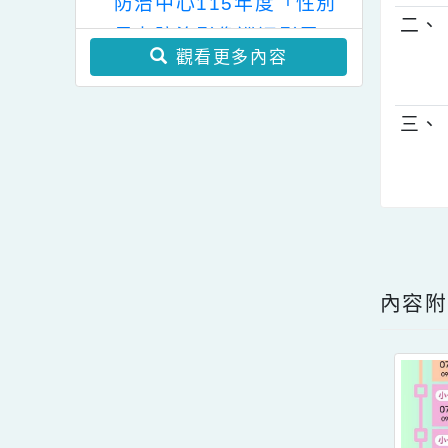
學年度國民小學輔導教師
學士後教育學分班」(第
一
教育局家庭暴力暨性侵害
二階段招生)
防治中心115年度「性別
二
暴力防治影像巡迴影展」
觀看更多內容
三
點擊
內