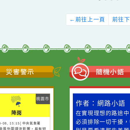
有關本市體育局舉辦
幸福國中辦理113年
桃園市112年身心
度寒假區域職業試探
障礙嘉年華」活動，
與體驗育樂營實施計
請協助公告周知並請
畫及報名簡章，請貴
踴躍報名參加，請查
校協助宣傳並鼓勵學
照。
生踴躍參加，請 查
照。
←
前往上一頁
災害警示
隨機