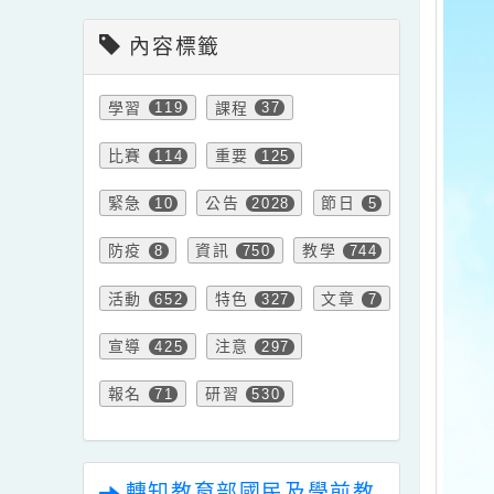
會計室新聞
內容標籤
學習
課程
119
37
比賽
重要
114
125
緊急
公告
節日
10
2028
5
防疫
資訊
教學
8
750
744
活動
特色
文章
652
327
7
宣導
注意
425
297
報名
研習
71
530