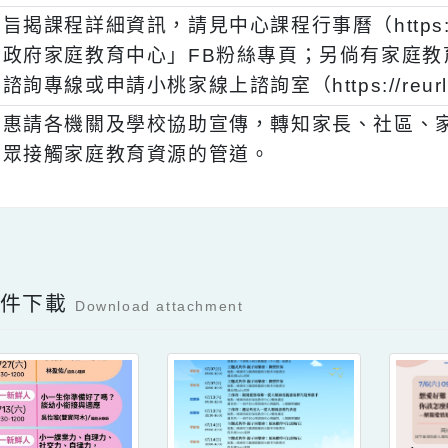
、
依據衛生福利部112年9月5日兒少保護案
家庭教育諮詢委員會會議決議辦理。
、
旨揭課程詳細資訊，請見中心課程行事曆（https:
政府家庭教育中心」FB粉絲專頁；另倘有家
諮詢專線或申請小桃家線上諮詢室（https://re
、
惠請各機關及學校協助宣傳，轉知家長、社
眾接觸家庭教育資源的管道。
Facebook分享及讚按鈕，會開啟新視窗輸入
容附件下載
Download attachment