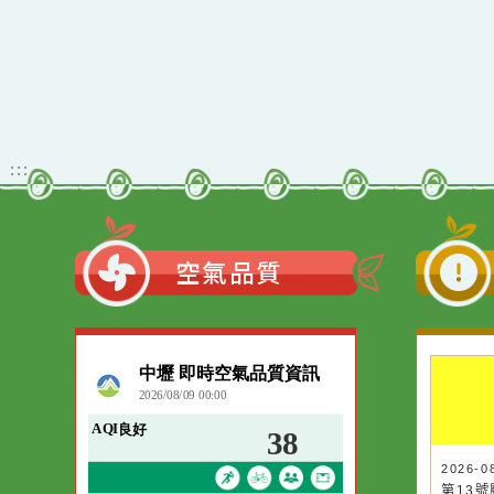
4學年度國小資賦
函轉衛生福利部布建
課程工作坊實施
或提供之心理健康服
「
畫研習日期調整
務資源案
:::
空氣品質