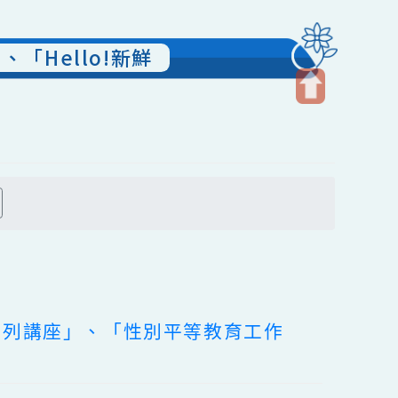
」、「Hello!新鮮
開
啟
上
方
搜尋
區
塊
福婚姻系列講座」、「性別平等教育工作