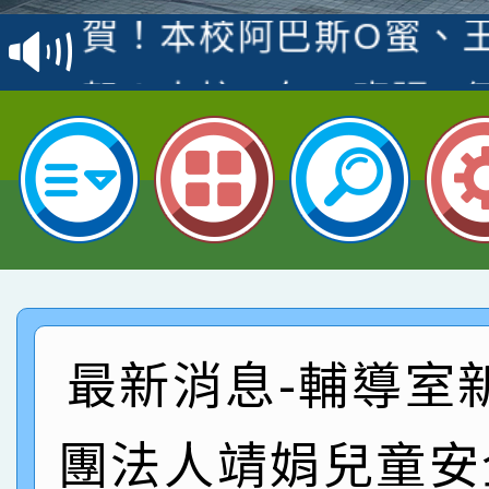
賽 洪綺君教師榮獲社會
賀！本校阿巴斯O蜜、
名
倩參加桃園市科展 國小
賀！本校四年二班張O
名 指導老師王老師、陳
園市英語競賽國小朗讀
賀！本校參加桃園市中
指導老師林老師
賽 劉文瑛教師榮獲教
賀！本校參與2026世
臺灣台語-第二名
市賽榮獲科學小創客佳
賀！本校參加桃園市中
創客第三名。
賽 洪綺君教師榮獲社會
賀！本校阿巴斯O蜜、
最新消息-輔導室
名
倩參加桃園市科展 國小
賀！本校四年二班張O
團法人靖娟兒童安
名 指導老師王老師、陳
園市英語競賽國小朗讀
賀！本校參加桃園市中