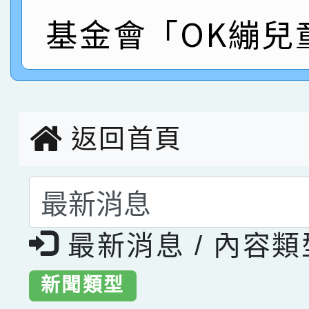
指導老師林老師
賽 劉文瑛教師榮獲教
賀！本校參與2026世
基金會「OK繃兒
臺灣台語-第二名
市賽榮獲科學小創客佳
創客第三名。
返回首頁
選擇後頁面內容會更
最新消息 / 內容
新聞類型