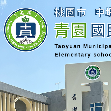
桃園市
中
青園
國
Taoyuan Municip
Elementary scho