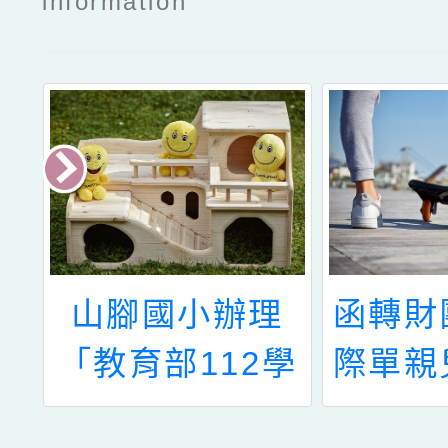
information
辦
山腳國小辦理
函轉財
特
「教育部112學
際單親
職
年度教育優先區
基金會