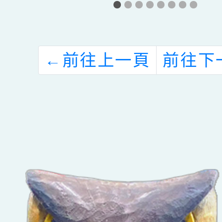
學
計畫」親職教育
度「單
講座，請各校協
女徵文
助公告並鼓勵貴
比賽」
←
前往上一頁
前往下
校教職員工、家
至112
長及社區人士踴
日止一
躍參加。