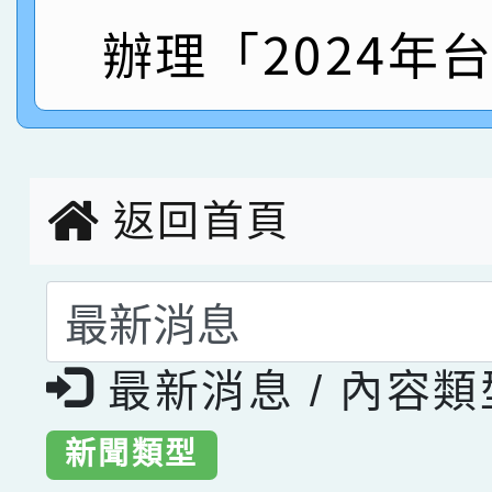
辦理「2024年
臺灣台語-第二名
市賽榮獲科學小創客佳
創客第三名。
返回首頁
選擇後頁面內容會更
最新消息 / 內容
新聞類型