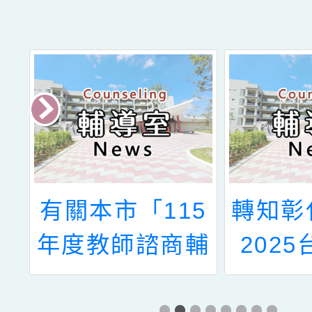
民
有關本市「115
轉知彰
函
年度教師諮商輔
202
專
導支持服務」合
展「