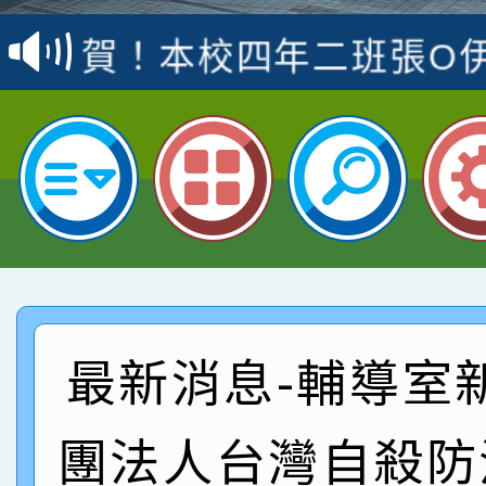
名
倩參加桃園市科展 國小
賀！本校四年二班張O
名 指導老師王老師、陳
園市英語競賽國小朗讀
賀！本校參加桃園市中
指導老師林老師
賽 劉文瑛教師榮獲教
賀！本校參與2026世
臺灣台語-第二名
市賽榮獲科學小創客佳
賀！本校參加桃園市中
創客第三名。
賽 洪綺君教師榮獲社會
賀！本校阿巴斯O蜜、
名
倩參加桃園市科展 國小
賀！本校四年二班張O
最新消息-輔導室
名 指導老師王老師、陳
園市英語競賽國小朗讀
賀！本校參加桃園市中
團法人台灣自殺防
指導老師林老師
賽 劉文瑛教師榮獲教
賀！本校參與2026世