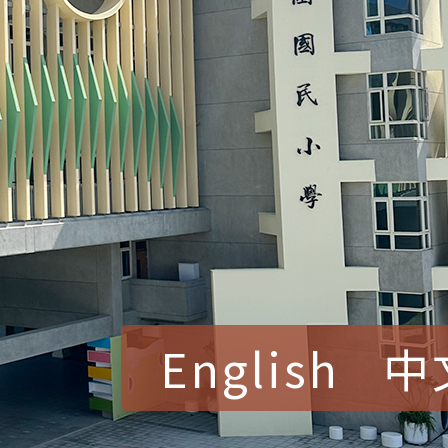
English
中
賀！本校參加桃園市中
賽 洪綺君教師榮獲社會
賀！本校阿巴斯O蜜、