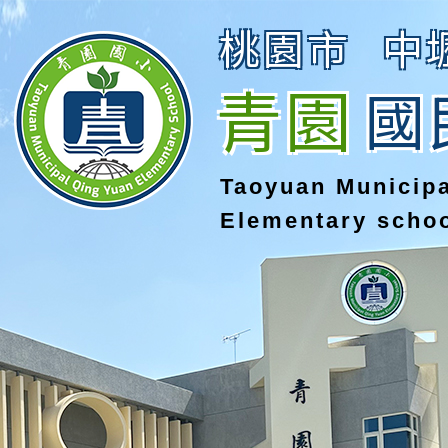
桃園市
中
青園
國
Taoyuan Municip
Elementary scho