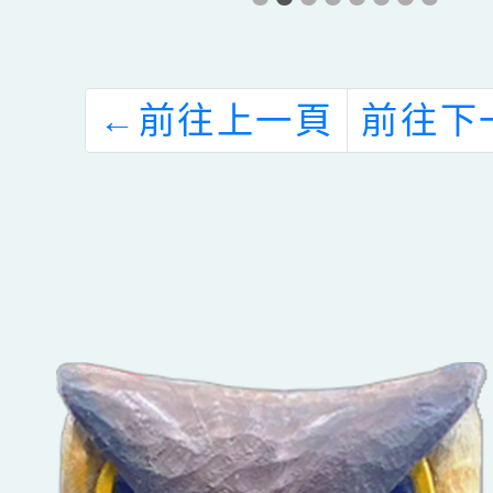
作心理諮商所資
思！
於
訊一案
DIY
0
←
前往上一頁
前往下
度
」
課
校
參
。