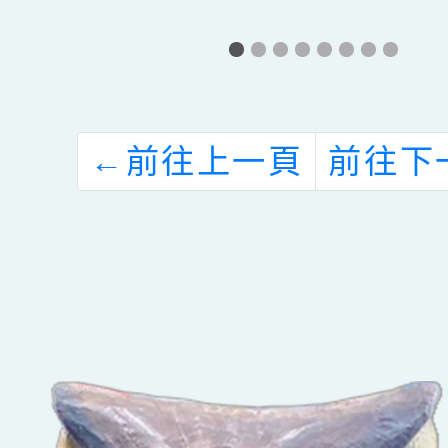
中
【父母也需要被
請國立
度
照顧：在忙碌育
辦理1
課
兒中找回內在安
國民中
定力量／曾心怡
推動工
←
前往上一頁
前往下
心理師主講】線
與教學
上親職講座
性別平
題輔導
辦之「
度性別
課程教