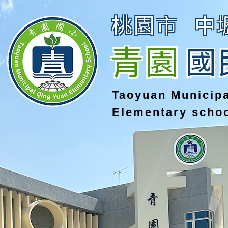
桃園市
中
青園
國
Taoyuan Municip
Elementary scho