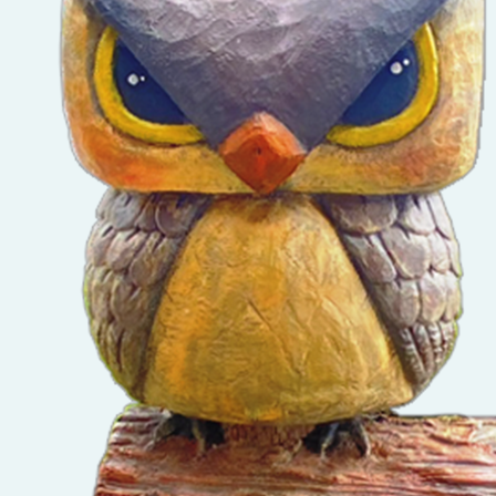
選實施
請鼓勵
踴躍參