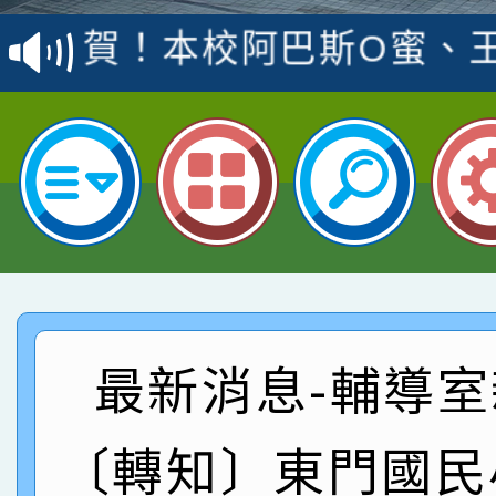
賽 洪綺君教師榮獲社會
賀！本校阿巴斯O蜜、
名
倩參加桃園市科展 國小
賀！本校四年二班張O
名 指導老師王老師、陳
園市英語競賽國小朗讀
賀！本校參加桃園市中
指導老師林老師
賽 劉文瑛教師榮獲教
賀！本校參與2026世
臺灣台語-第二名
市賽榮獲科學小創客佳
賀！本校參加桃園市中
創客第三名。
賽 洪綺君教師榮獲社會
賀！本校阿巴斯O蜜、
最新消息-輔導室
名
倩參加桃園市科展 國小
賀！本校四年二班張O
〔轉知〕東門國民
名 指導老師王老師、陳
園市英語競賽國小朗讀
賀！本校參加桃園市中