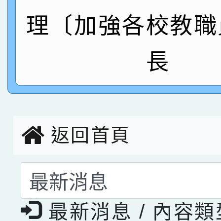
理〔加強各校教職
指導老師林老師
賽 劉文瑛教師榮獲教
賀！本校參與2026世
臺灣台語-第二名
市賽榮獲科學小創客佳
長
創客第三名。
返回首頁
選擇後頁面內容會更
最新消息 / 內容