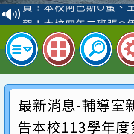
賽 洪綺君教師榮獲社會
賀！本校阿巴斯O蜜、
名
倩參加桃園市科展 國小
賀！本校四年二班張O
名 指導老師王老師、陳
園市英語競賽國小朗讀
賀！本校參加桃園市中
指導老師林老師
賽 劉文瑛教師榮獲教
賀！本校參與2026世
臺灣台語-第二名
市賽榮獲科學小創客佳
賀！本校參加桃園市中
創客第三名。
賽 洪綺君教師榮獲社會
賀！本校阿巴斯O蜜、
最新消息-輔導室
名
倩參加桃園市科展 國小
賀！本校四年二班張O
告本校113學年
名 指導老師王老師、陳
園市英語競賽國小朗讀
賀！本校參加桃園市中