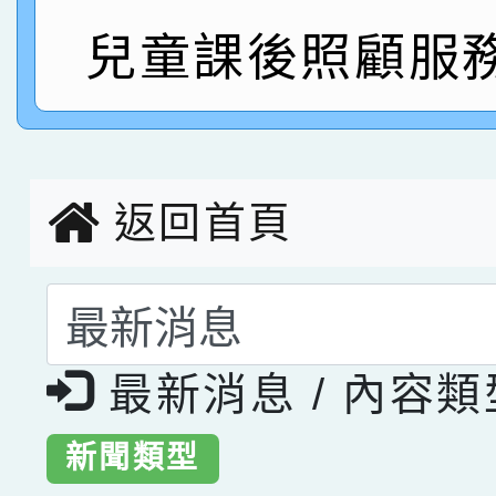
指導老師林老師
賽 劉文瑛教師榮獲教
賀！本校參與2026世
兒童課後照顧服
臺灣台語-第二名
市賽榮獲科學小創客佳
創客第三名。
返回首頁
選擇後頁面內容會更
最新消息 / 內容
新聞類型