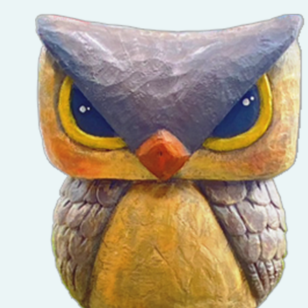
請
加，共
園心理
查