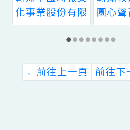
勵
化事業股份有限
園心聲
業
公司舉辦「讓奉
車展」
獻成為一種榮
7月5
園
耀」公益演唱會
假國立
孕
活動一案
圖書館
←
前往上一頁
前往下
蹤
南區
嬰
100
課
請鼓勵
案
長及學