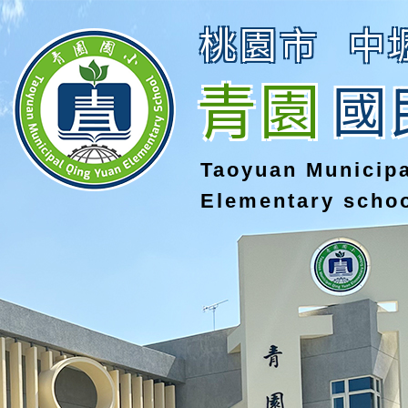
桃園市
中
青園
國
Taoyuan Municip
Elementary scho