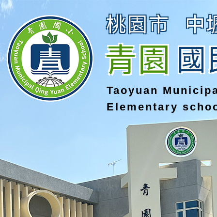
桃園市
中
青園
國
Taoyuan Municip
Elementary scho