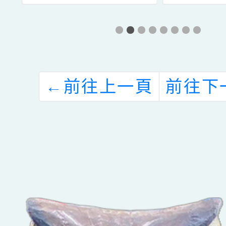
繪
加「公視兒少
系列
課
【小孩酷斯拉
教
2】 巡迴特映座
報
談會」，敬請查
←
前往上一頁
前往下
說
照。
。