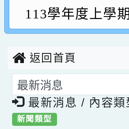
113學年度上學
臺灣台語-第二名
市賽榮獲科學小創客佳
創客第三名。
返回首頁
選擇後頁面內容會更
最新消息 / 內容
新聞類型