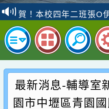
名
倩參加桃園市科展 國小
賀！本校四年二班張O
名 指導老師王老師、陳
園市英語競賽國小朗讀
賀！本校參加桃園市中
指導老師林老師
賽 劉文瑛教師榮獲教
賀！本校參與2026世
臺灣台語-第二名
市賽榮獲科學小創客佳
賀！本校參加桃園市中
創客第三名。
賽 洪綺君教師榮獲社會
賀！本校阿巴斯O蜜、
名
倩參加桃園市科展 國小
賀！本校四年二班張O
最新消息-輔導室
名 指導老師王老師、陳
園市英語競賽國小朗讀
賀！本校參加桃園市中
園市中壢區青園國
指導老師林老師
賽 劉文瑛教師榮獲教
賀！本校參與2026世