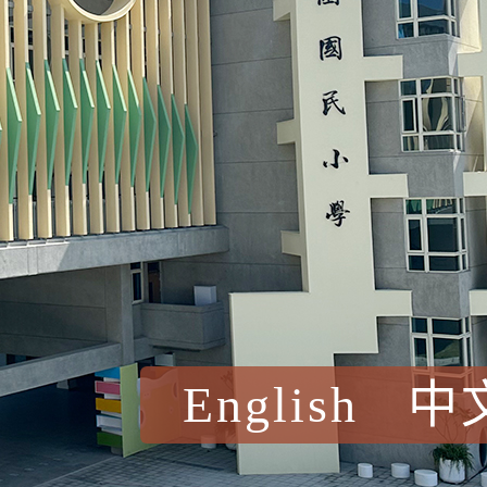
English
中
賀！本校參加桃園市中
賽 洪綺君教師榮獲社會
賀！本校阿巴斯O蜜、