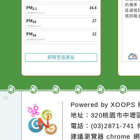
20
20
颱
颱
降
降
區
區
的
的
區
區
慎
慎
即時空品測站