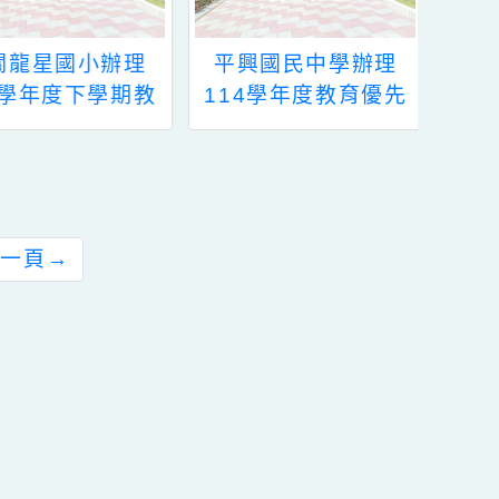
有關龍星國小辦理
平興國民中學辦理
114學年度下學期教
114學年度教育優先
育優先區親職教育講
區親職教育講座
座「新世代的網路危
─「薩提爾教你陪孩
機--談家長教養策
子穿越情緒風暴」
略」案
前往下一頁
→