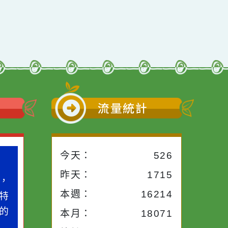
小語
流量統計
今天：
526
小語
作者：網路小語