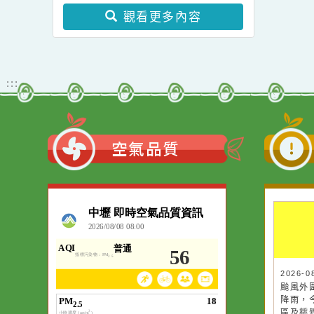
學士後教育學分班」(第
教育局家庭暴力暨性侵害
二階段招生)
防治中心115年度「性別
暴力防治影像巡迴影展」
觀看更多內容
:::
空氣品質