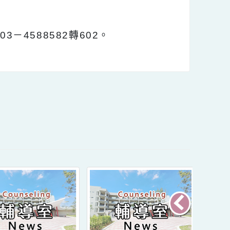
響課務 及 不支領代課鐘點費原則下，請准予
03－4588582轉602。
內容