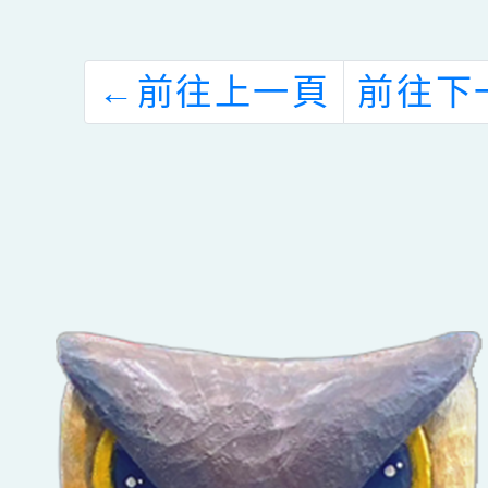
通字典-正向教
與適性
育中的管與教
推動總
←
前往上一頁
前往下
推出「
未來-
己的破
上遊