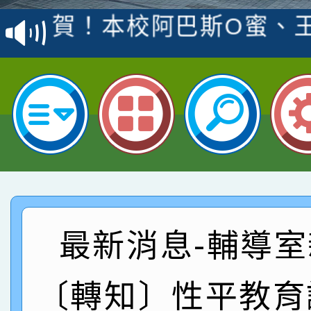
賽 洪綺君教師榮獲社會
賀！本校阿巴斯O蜜、
名
倩參加桃園市科展 國小
賀！本校四年二班張O
名 指導老師王老師、陳
園市英語競賽國小朗讀
賀！本校參加桃園市中
指導老師林老師
賽 劉文瑛教師榮獲教
賀！本校參與2026世
臺灣台語-第二名
市賽榮獲科學小創客佳
賀！本校參加桃園市中
創客第三名。
賽 洪綺君教師榮獲社會
賀！本校阿巴斯O蜜、
最新消息-輔導室
名
倩參加桃園市科展 國小
賀！本校四年二班張O
〔轉知〕性平教育
名 指導老師王老師、陳
園市英語競賽國小朗讀
賀！本校參加桃園市中