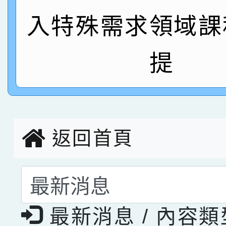
指導老師林老師
入特殊需求領域課
賽 劉文瑛教師榮獲教
賀！本校參與2026世
臺灣台語-第二名
市賽榮獲科學小創客佳
提
創客第三名。
返回首頁
選擇後頁面內容會更
最新消息 / 內容