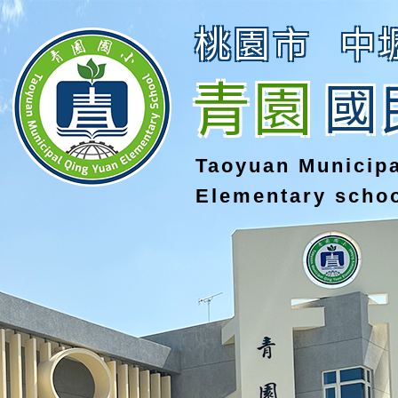
桃園市
中
青園
國
Taoyuan Municip
Elementary scho