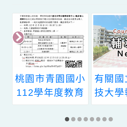
民
桃園市青園國小
有關國
校
112學年度教育
技大學
表
優先區親職教育
部「技
座 與孩子的溝
風者-