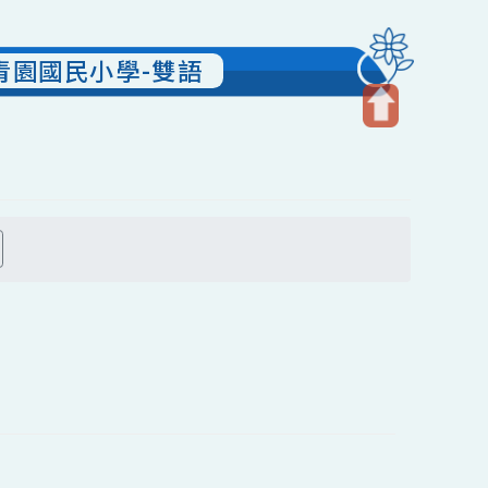
壢區青園國民小學-雙語
開
啟
上
方
搜尋
區
塊