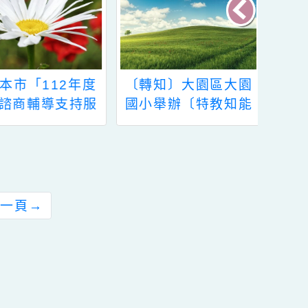
〔轉知〕大園區大園
公告本校113學年度
國小舉辦〔特教知能
低.中年級兒童課後照
研習〕--用生命影響
顧服務教師甄選結果
生命的教育
前往下一頁
→