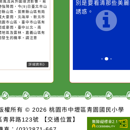
桃園市
作者：網路小語
作者：網路
降雨
滴污
在實現理想的路途中，
生活是一面鏡
污水
必須排除一切干擾，特
它笑，它就對
26-08-09, 09:10│中央氣象署
13號颱風及其外圍環流影響，易
的存
別是要看清那些美麗的
對它哭，它也
短延時強降雨，今(9)日臺北市山
誘惑。
、新竹縣山區、苗栗縣山區有局
豪雨或大豪雨，北海岸、新北市
區、桃園市山區、臺中市山區有
部大雨或豪雨，臺中以北、南
、宜蘭地區及雲林、嘉義山區有
部大雨發生的機率，請注意
詳細資料》