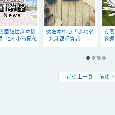
檢送本中心「小桃家
有關本市「112年度
九月課程資訊」、
教師諮商輔導支持服
「九月親職教育系列
務－實體工作坊」一
講座」、「教育大未
案，詳如說明，請查
來」、「邁向下一站
照。
福」海報各1份，惠
請貴機關(學校)運用
←
前往上一頁
多元管道加強宣導，
請查照。