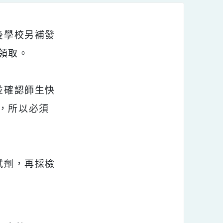
辦？
復課後學校另補發
，到校領取。
？
篩，並確認師生快
8復課，所以必須
購買試劑，再採檢