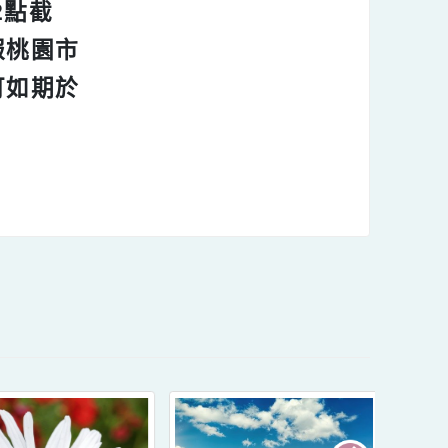
，下午2點截
，呈報桃園市
，方可如期於
內容