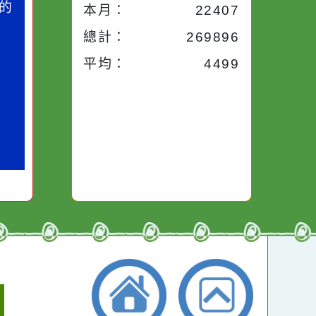
今天：
2936
小語
昨天：
1926
子。你對
本週：
2936
你笑；你
對你哭。
本月：
22407
總計：
269896
平均：
4499