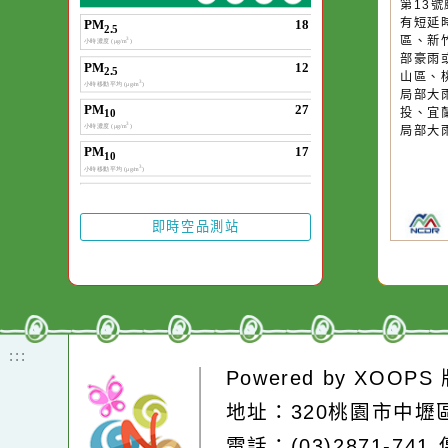
作者：網路小語
一杯清水因滴入一
水而變污濁，一杯
20
第
卻不會因一滴清水
有
在而變清澈。
區
部
山
局
投
局
即時空品測站