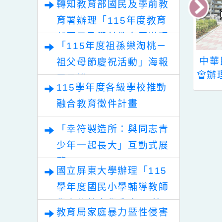
轉知教育部國民及學前教
育署辦理「115年度教育
部國民及學前教育署辦理
「115年度祖孫樂淘桃－
性別平等教育建置課程與
國立臺南大學視
中華民國腦性麻痺協
祖父母節慶祝活動」海報
教學人才庫實施計畫」
育與重建中心辦
會辦理「24 小時擺位
電子檔
115學年度各級學校推動
112年教師聽障
的原則與 應用」研習
育外埠參訪研討
融合教育徵件計畫
一案，請查照。
「幸符製造所：與同志青
幸
少年一起長大」互動式展
覽
國立屏東大學辦理「115