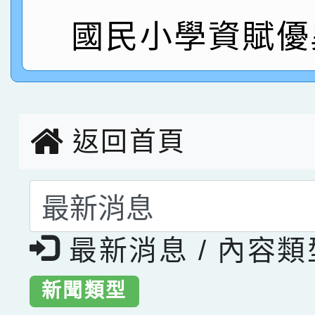
指導老師林老師
賽 劉文瑛教師榮獲教
賀！本校參與2026世
國民小學資賦優
臺灣台語-第二名
市賽榮獲科學小創客佳
創客第三名。
返回首頁
選擇後頁面內容會更
最新消息 / 內容
新聞類型