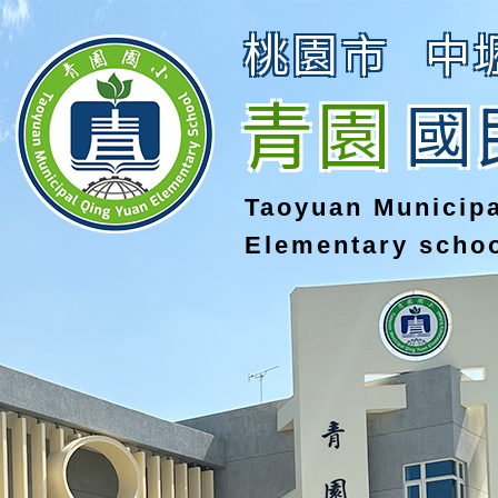
桃園市
中
青園
國
Taoyuan Municip
Elementary scho