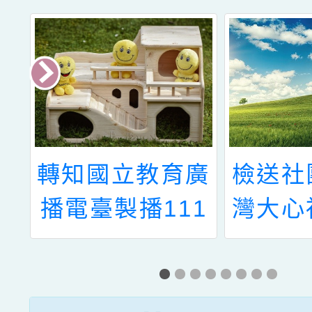
國
轉知國立教育廣
檢送社
觀
播電臺製播111
灣大心
年10至12月之
協會辦
「特別的愛」特
領航員
殊教育主題及播
資源中