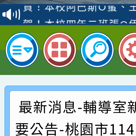
賽 洪綺君教師榮獲社會
賀！本校阿巴斯O蜜、
名
倩參加桃園市科展 國小
賀！本校四年二班張O
名 指導老師王老師、陳
園市英語競賽國小朗讀
賀！本校參加桃園市中
指導老師林老師
賽 劉文瑛教師榮獲教
賀！本校參與2026世
臺灣台語-第二名
市賽榮獲科學小創客佳
賀！本校參加桃園市中
創客第三名。
賽 洪綺君教師榮獲社會
賀！本校阿巴斯O蜜、
最新消息-輔導室
名
倩參加桃園市科展 國小
賀！本校四年二班張O
名 指導老師王老師、陳
園市英語競賽國小朗讀
要公告-桃園市11
賀！本校參加桃園市中