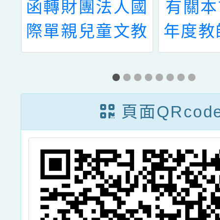
1
函轉財團法人國
有關本
暴
際單親兒童文教
年度教
活
基金會2023年
導支持
長
度「單親家庭子
6月教
1
女徵文繪畫攝影
習課程
頁面QRcod
星
比賽」延長收件
度實體
助
至112年10月13
所
日止一案，請查
參
照。