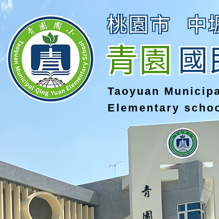
桃園市
中
青園
國
Taoyuan Municip
Elementary scho