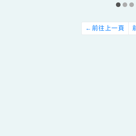
並踴躍申請，請查
照。
←
前往上一頁