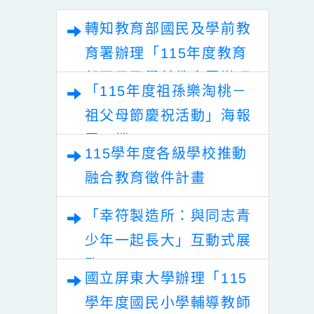
嘉年華暨NPO成
轉知教育部國民及學前教
集」一案，請查
育署辦理「115年度教育
照。
部國民及學前教育署辦理
「115年度祖孫樂淘桃－
性別平等教育建置課程與
祖父母節慶祝活動」海報
教學人才庫實施計畫」
電子檔
115學年度各級學校推動
融合教育徵件計畫
「幸符製造所：與同志青
少年一起長大」互動式展
覽
國立屏東大學辦理「115
學年度國民小學輔導教師