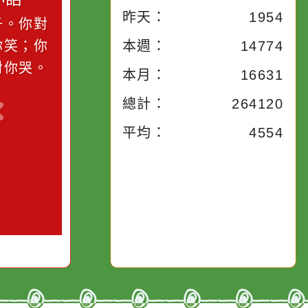
昨天：
1954
子。你對
你笑；你
本週：
14774
對你哭。
本月：
16631
總計：
264120
平均：
4554