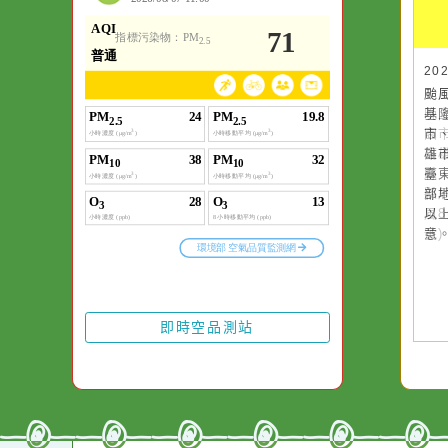
一杯清水因滴入一
水而變污濁，一杯
20
20
颱
颱
卻不會因一滴清水
基
晚
在而變清澈。
市
園
雄
高
臺
縣
部
縣
以
風
意
號
即時空品測站