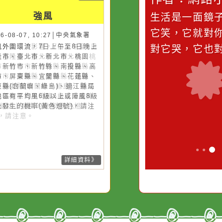
強風
強風
滴污
在實現理想的路途中，
生活是一面鏡
污水
必須排除一切干擾，特
它笑，它就對
26-08-07, 10:27│中央氣象署
26-08-07, 10:27│中央氣象署
風外圍環流，7日上午至8日晚上
風外圍環流影響，7日上午至8日
的存
別是要看清那些美麗的
對它哭，它也
隆市、臺北市、新北市、桃園
上基隆市、臺北市、新北市、桃
誘惑。
、新竹市、新竹縣、南投縣、高
市、新竹市、新竹縣、南投縣、
市、屏東縣、宜蘭縣、花蓮縣、
雄市、屏東縣、宜蘭縣、花蓮
東縣(含蘭嶼、綠島)、連江縣局
、臺東縣(含蘭嶼、綠島)、連江
地區有平均風6級以上或陣風8級
局部地區有平均風6級以上或陣
上發生的機率(黃色燈號)，請注
8級以上發生的機率(黃色燈
。
)，請注意。
詳細資料》
詳細資料》