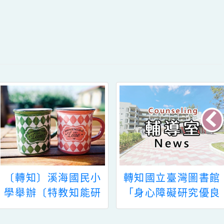
〔轉知〕溪海國民小
轉知國立臺灣圖書館
學舉辦〔特教知能研
「身心障礙研究優良
習〕--鑑定安置專業
論文獎助要點」
知能--