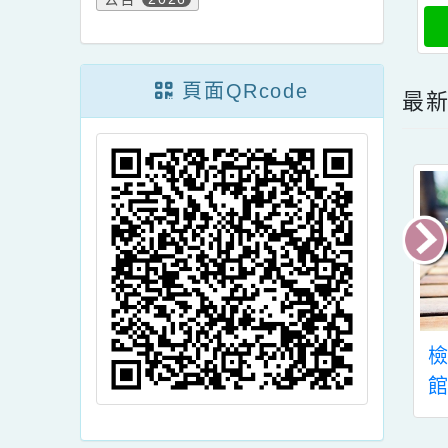
頁面QRcode
最新
本府社會局為響
轉知財團法人罕見疾
際志工日，訂於
病基金會辦理「2023
2年12月2日舉辦
罕見疾病獎助學金」
園市112年志願
申請一案，請查照。