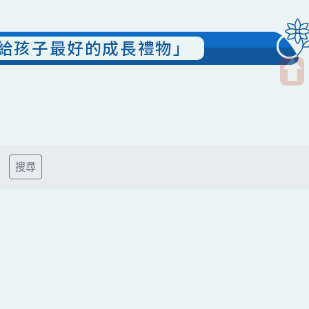
是給孩子最好的成長禮物」
開
啟
上
方
區
搜尋
塊