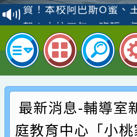
賽 洪綺君教師榮獲社會
賀！本校阿巴斯O蜜、
名
倩參加桃園市科展 國小
賀！本校四年二班張O
名 指導老師王老師、陳
園市英語競賽國小朗讀
賀！本校參加桃園市中
指導老師林老師
賽 劉文瑛教師榮獲教
賀！本校參與2026世
臺灣台語-第二名
市賽榮獲科學小創客佳
賀！本校參加桃園市中
創客第三名。
賽 洪綺君教師榮獲社會
賀！本校阿巴斯O蜜、
最新消息-輔導室
名
倩參加桃園市科展 國小
賀！本校四年二班張O
庭教育中心「小桃
名 指導老師王老師、陳
園市英語競賽國小朗讀
賀！本校參加桃園市中