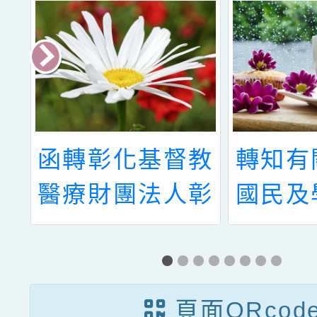
中
函轉彰化基督教
轉知有
孫
醫療財團法人彰
國民及
照
化基督教醫院
署函轉
海
（以下簡稱彰化
府自11
基督教醫院）辦
日起參
頁面QRcod