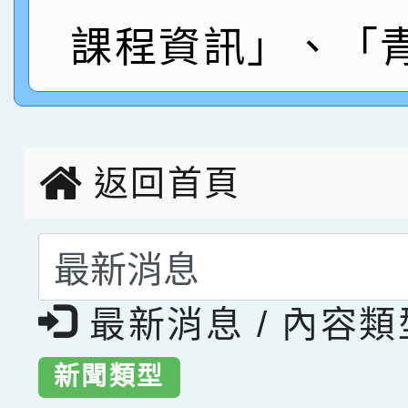
指導老師林老師
賽 劉文瑛教師榮獲教
賀！本校參與2026世
課程資訊」、「
臺灣台語-第二名
市賽榮獲科學小創客佳
創客第三名。
返回首頁
選擇後頁面內容會更
最新消息 / 內容
新聞類型