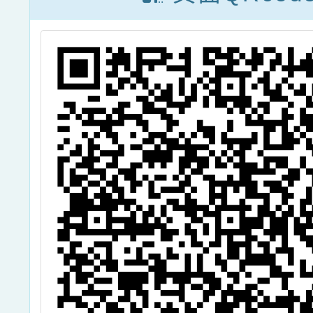
理「113年整合
務榮譽
性藥癮醫療示範
店優惠
中心試辦計畫，
宣導簡
藥癮戒治專業人
請
員教育訓練-藥
癮家庭議題」課
程