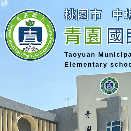
桃園市
中
青園
國
Taoyuan Municip
Elementary scho