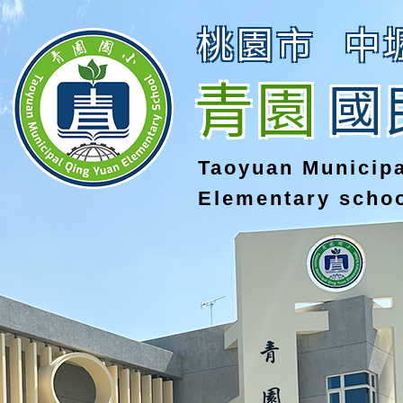
桃園市
中
青園
國
Taoyuan Municip
Elementary scho