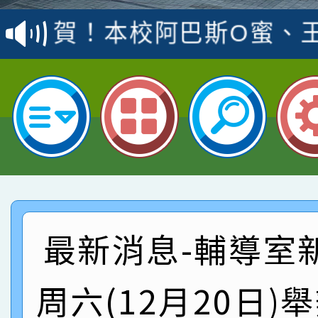
賽 洪綺君教師榮獲社會
賀！本校阿巴斯O蜜、
名
倩參加桃園市科展 國小
賀！本校四年二班張O
名 指導老師王老師、陳
園市英語競賽國小朗讀
賀！本校參加桃園市中
指導老師林老師
賽 劉文瑛教師榮獲教
賀！本校參與2026世
臺灣台語-第二名
市賽榮獲科學小創客佳
賀！本校參加桃園市中
創客第三名。
賽 洪綺君教師榮獲社會
賀！本校阿巴斯O蜜、
最新消息-輔導室
名
倩參加桃園市科展 國小
賀！本校四年二班張O
周六(12月20日)
名 指導老師王老師、陳
園市英語競賽國小朗讀
賀！本校參加桃園市中