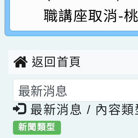
職講座取消-
指導老師林老師
賽 劉文瑛教師榮獲教
賀！本校參與2026世
臺灣台語-第二名
市賽榮獲科學小創客佳
創客第三名。
返回首頁
選擇後頁面內容會更
最新消息 / 內容
新聞類型