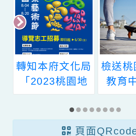
青
轉知本府文化局
檢送桃
學
「2023桃園地
教育
】
景藝術節」導覽
「有原
名
志工招募簡章及
福」海
海報一案，請查
1份，
頁面QRcod