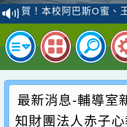
賽 洪綺君教師榮獲社會
賀！本校阿巴斯O蜜、
名
倩參加桃園市科展 國小
賀！本校四年二班張O
名 指導老師王老師、陳
園市英語競賽國小朗讀
賀！本校參加桃園市中
指導老師林老師
賽 劉文瑛教師榮獲教
賀！本校參與2026世
臺灣台語-第二名
市賽榮獲科學小創客佳
賀！本校參加桃園市中
創客第三名。
賽 洪綺君教師榮獲社會
賀！本校阿巴斯O蜜、
最新消息-輔導室
名
倩參加桃園市科展 國小
賀！本校四年二班張O
知財團法人赤子心
名 指導老師王老師、陳
園市英語競賽國小朗讀
賀！本校參加桃園市中