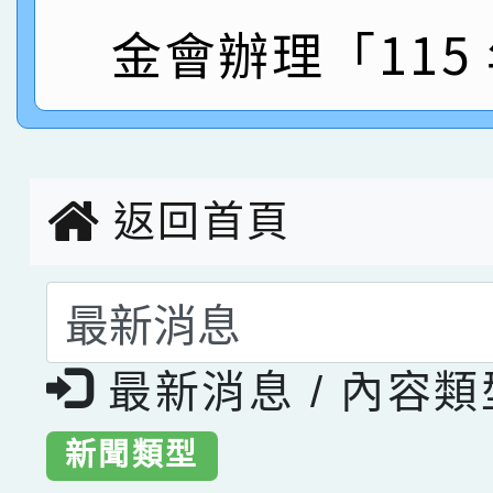
指導老師林老師
金會辦理「115
賽 劉文瑛教師榮獲教
賀！本校參與2026世
臺灣台語-第二名
市賽榮獲科學小創客佳
創客第三名。
返回首頁
選擇後頁面內容會更
最新消息 / 內容
新聞類型