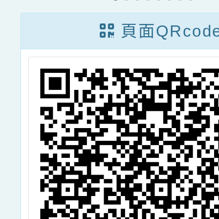
動教出主動」活
程，歡
頁面QRcod
動訊息
師及志
名 參
明，