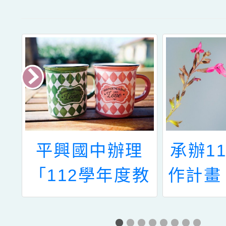
民
平興國中辦理
承辦1
度
「112學年度教
作計畫
服
育優先區親職教
長培訓
章
育講座—優質互
本動