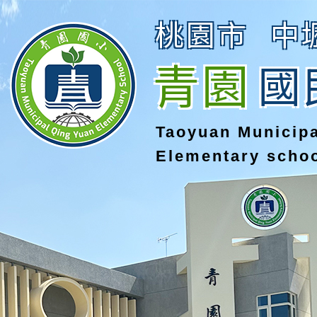
桃園市
中
青園
國
Taoyuan Municip
Elementary scho