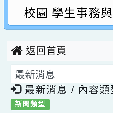
校園 學生事務
指導老師林老師
賽 劉文瑛教師榮獲教
賀！本校參與2026世
臺灣台語-第二名
市賽榮獲科學小創客佳
創客第三名。
返回首頁
選擇後頁面內容會更
最新消息 / 內容
新聞類型