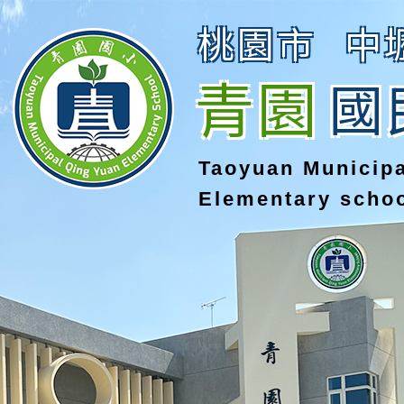
桃園市
中
青園
國
Taoyuan Municip
Elementary scho