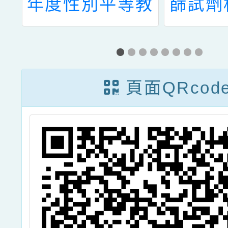
教
年度性別平等教
篩試劑
教
育劇團巡迴宣導
管
（平鎮區及中壢
中
區）」海報各1
頁面QRcod
心
份，請貴校協助
公告、張貼文宣
並鼓勵親師生踴
躍參與，請查
照。