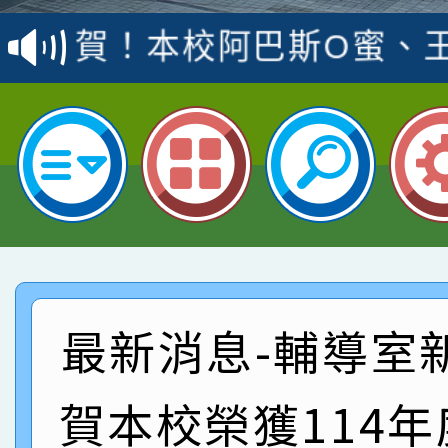
賽 洪綺君教師榮獲社會
賀！本校阿巴斯O蜜、
名
倩參加桃園市科展 國小
賀！本校四年二班張O
名 指導老師王老師、陳
園市英語競賽國小朗讀
賀！本校參加桃園市中
指導老師林老師
賽 劉文瑛教師榮獲教
賀！本校參與2026世
臺灣台語-第二名
市賽榮獲科學小創客佳
賀！本校參加桃園市中
創客第三名。
賽 洪綺君教師榮獲社會
賀！本校阿巴斯O蜜、
最新消息-輔導室
名
倩參加桃園市科展 國小
賀！本校四年二班張O
賀本校榮獲114
名 指導老師王老師、陳
園市英語競賽國小朗讀
賀！本校參加桃園市中