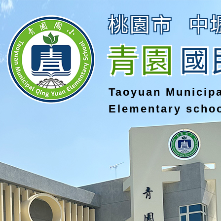
桃園市
中
青園
國
Taoyuan Municip
Elementary scho