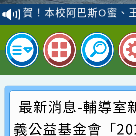
賽 洪綺君教師榮獲社會
賀！本校阿巴斯O蜜、
名
倩參加桃園市科展 國小
賀！本校四年二班張O
名 指導老師王老師、陳
園市英語競賽國小朗讀
賀！本校參加桃園市中
指導老師林老師
賽 劉文瑛教師榮獲教
賀！本校參與2026世
臺灣台語-第二名
市賽榮獲科學小創客佳
賀！本校參加桃園市中
創客第三名。
賽 洪綺君教師榮獲社會
賀！本校阿巴斯O蜜、
最新消息-輔導室
名
倩參加桃園市科展 國小
賀！本校四年二班張O
義公益基金會「20
名 指導老師王老師、陳
園市英語競賽國小朗讀
賀！本校參加桃園市中