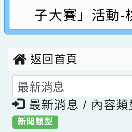
子大賽」活動-
指導老師林老師
賽 劉文瑛教師榮獲教
賀！本校參與2026世
臺灣台語-第二名
市賽榮獲科學小創客佳
創客第三名。
返回首頁
選擇後頁面內容會更
最新消息 / 內容
新聞類型