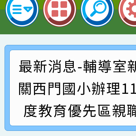
賀！本校參加桃園市中
指導老師林老師
賽 劉文瑛教師榮獲教
賀！本校參與2026世
臺灣台語-第二名
市賽榮獲科學小創客佳
賀！本校參加桃園市中
創客第三名。
賽 洪綺君教師榮獲社會
賀！本校阿巴斯O蜜、
最新消息-輔導室
名
倩參加桃園市科展 國小
賀！本校四年二班張O
關西門國小辦理1
名 指導老師王老師、陳
園市英語競賽國小朗讀
賀！本校參加桃園市中
指導老師林老師
賽 劉文瑛教師榮獲教
度教育優先區親
賀！本校參與2026世
臺灣台語-第二名
市賽榮獲科學小創客佳