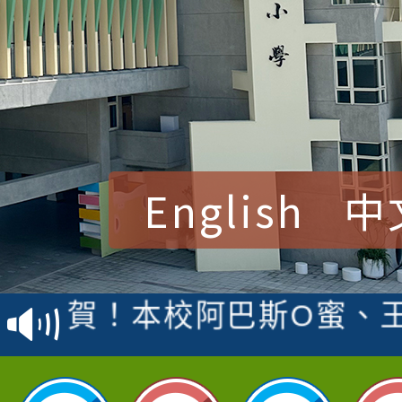
English
中
賀！本校參加桃園市中
賽 洪綺君教師榮獲社會
賀！本校阿巴斯O蜜、
名
倩參加桃園市科展 國小
賀！本校四年二班張O
名 指導老師王老師、陳
園市英語競賽國小朗讀