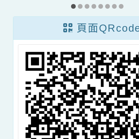
金
研習辦理特教知
你
能研習----《動
頁面QRcod
生
一動，更專心：
理
物理治療觀點下
平
提升學生課堂專
，
注力之運動策
上
略》----
務
情