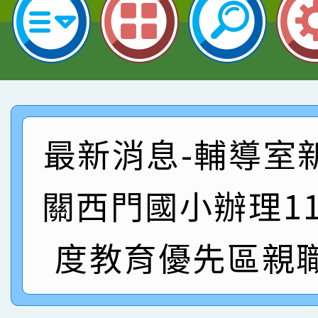
指導老師林老師
賽 劉文瑛教師榮獲教
賀！本校參與2026世
臺灣台語-第二名
市賽榮獲科學小創客佳
賀！本校參加桃園市中
創客第三名。
賽 洪綺君教師榮獲社會
賀！本校阿巴斯O蜜、
最新消息-輔導室
名
倩參加桃園市科展 國小
賀！本校四年二班張O
關西門國小辦理1
名 指導老師王老師、陳
園市英語競賽國小朗讀
賀！本校參加桃園市中
指導老師林老師
賽 劉文瑛教師榮獲教
賀！本校參與2026世
度教育優先區親
臺灣台語-第二名
市賽榮獲科學小創客佳