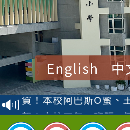
English
中
賀！本校參加桃園市中
賽 洪綺君教師榮獲社會
賀！本校阿巴斯O蜜、
名
倩參加桃園市科展 國小
賀！本校四年二班張O
名 指導老師王老師、陳
園市英語競賽國小朗讀
賀！本校參加桃園市中