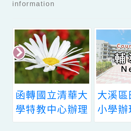
information
辦
函轉國立清華大
大溪區
度
學特教中心辦理
小學辦
職
112年度輔導區
115