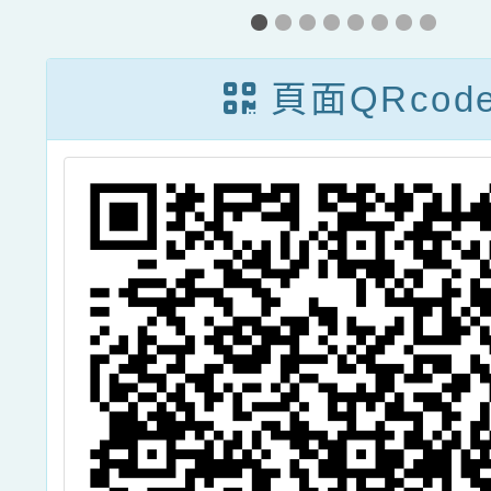
一
研習實施計畫2
及家長
公
份，詳如說明，
研習《
頁面QRcod
教
請查照。
緒照
及
該放就
參
合作
。