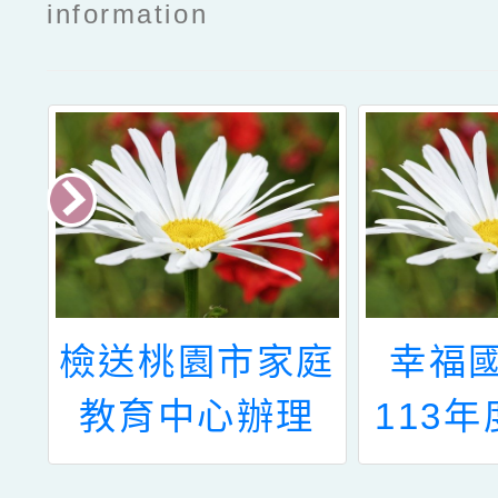
information
學
檢送桃園市家庭
幸福
級
教育中心辦理
113
服
「有原『繪』幸
域職業