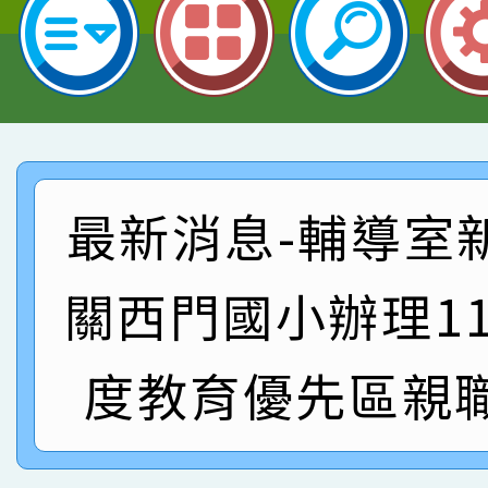
園市英語競賽國小朗讀
賀！本校參加桃園市中
指導老師林老師
賽 劉文瑛教師榮獲教
賀！本校參與2026世
臺灣台語-第二名
市賽榮獲科學小創客佳
賀！本校參加桃園市中
創客第三名。
賽 洪綺君教師榮獲社會
賀！本校阿巴斯O蜜、
最新消息-輔導室
名
倩參加桃園市科展 國小
賀！本校四年二班張O
關西門國小辦理1
名 指導老師王老師、陳
園市英語競賽國小朗讀
賀！本校參加桃園市中
指導老師林老師
度教育優先區親
賽 劉文瑛教師榮獲教
賀！本校參與2026世
臺灣台語-第二名
市賽榮獲科學小創客佳