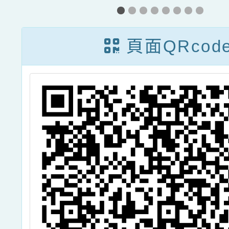
果
福」海報電子檔
驗育樂
1份，請惠予協
畫及報
頁面QRcod
助宣傳並鼓勵原
請貴校
住民族家庭參
並鼓勵
加，請查照。
參加