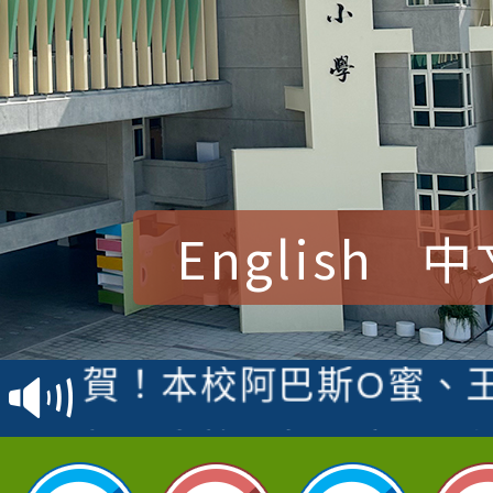
English
中
賀！本校參加桃園市中
賽 洪綺君教師榮獲社會
賀！本校阿巴斯O蜜、
名
倩參加桃園市科展 國小
賀！本校四年二班張O
名 指導老師王老師、陳