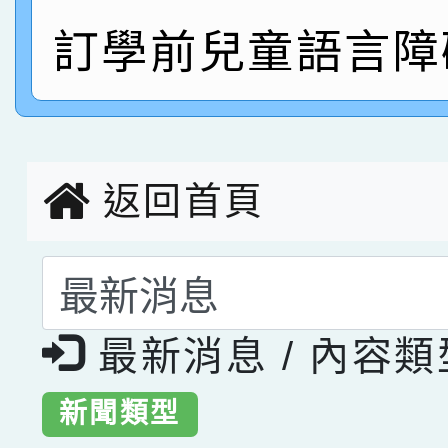
訂學前兒童語言障
指導老師林老師
賽 劉文瑛教師榮獲教
賀！本校參與2026世
臺灣台語-第二名
市賽榮獲科學小創客佳
創客第三名。
返回首頁
選擇後頁面內容會更
最新消息 / 內容
新聞類型