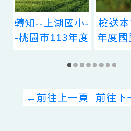
卓
轉知--上湖國小-
檢送本
說
-桃園市113年度
年度國
加強各校教職員
術性向
及家長特教知能
力資賦
研習
鑑定
份，為
←
前往上一頁
前往下
益，請
積極宣