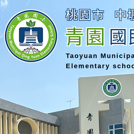
桃園市
中
青園
國
Taoyuan Municip
Elementary scho