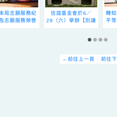
有關本局志願服務紀
信誼基金會於6／
錄冊及志願服務榮譽
29（六）舉辦【別讓
卡申請方式一案，詳
數學變魔王！如何幫
如說明，請查照。
孩子打好數學基礎？
／賴以威副教授 主
講】免費親職講座
←
前往上一頁