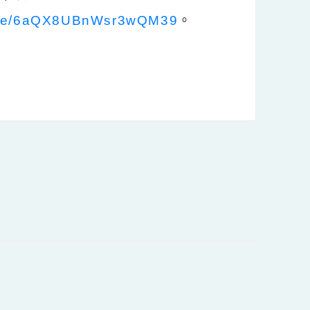
點前至全國教師在
下列表單以
forms.gle/6aQX8UBnWsr3wQM39
。
。
內容