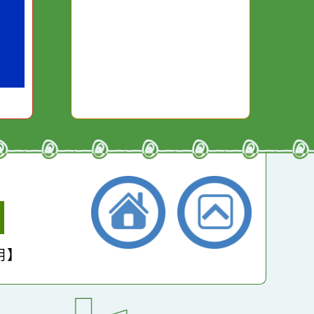
本週：
15374
干擾，特
它笑，它就對你笑；你
些美麗的
對它哭，它也對你哭。
本月：
17231
總計：
264720
平均：
4565
小學