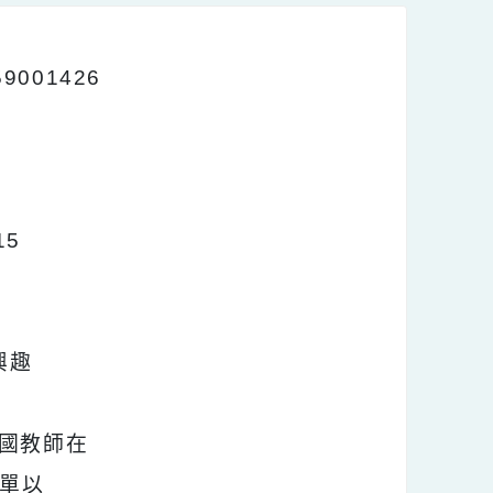
159001426
時至15
廳。
員及有興趣