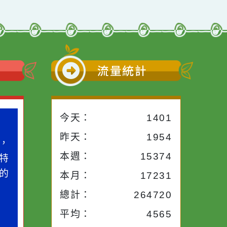
小語
流量統計
今天：
1401
小語
作者：網路小語
昨天：
1954
路途中，
生活是一面鏡子。你對