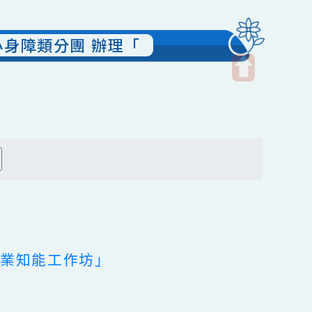
國中小身障類分團 辦理「
開
啟
上
方
搜尋
區
塊
調整專業知能工作坊」