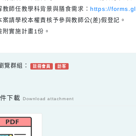
、請即日起至115年4月30日（星期四）17 
進修網報名，課程代碼：5540117，並請填寫
了解教師任教學科背景與膳食需求：
https://
、本案請學校本權責核予參與教師公(差)假登記
、檢附實施計畫1份。
可瀏覽群組：
註冊會員
訪客
Facebook分享及讚按鈕，會開啟新視窗輸入
容附件下載
Download attachment