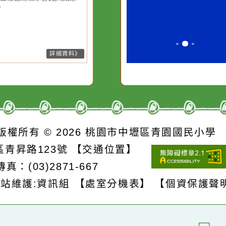
水而變污濁，一杯污水
必須排除一切
26-08-07, 10:27│中央氣象署
風外圍環流影響，7日上午至8日
卻不會因一滴清水的存
別是要看清那
上基隆市、臺北市、新北市、桃
在而變清澈。
誘惑。
市、新竹市、新竹縣、南投縣、
雄市、屏東縣、宜蘭縣、花蓮
、臺東縣(含蘭嶼、綠島)、連江
局部地區有平均風6級以上或陣
8級以上發生的機率(黃色燈號)，
注意。
詳細資料》
S
版權所有 © 2026
桃園市中壢區青園國民