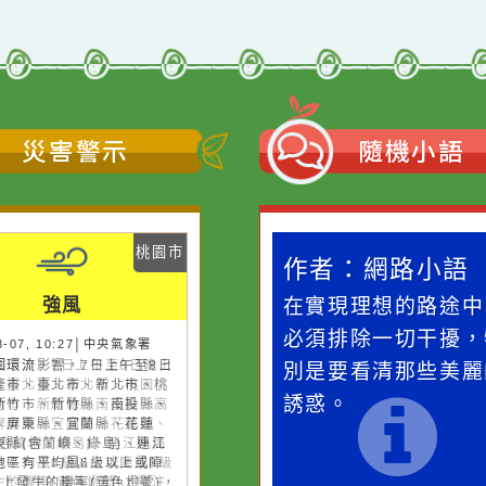
災害警示
隨機
桃園市
作者：網路小語
作者：網路
強風
一杯清水因滴入一滴污
在實現理想的