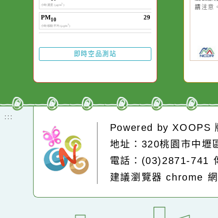
20
颱
晚
園
高
縣
縣
風
請
即時空品測站
:::
Powered by
XOOP