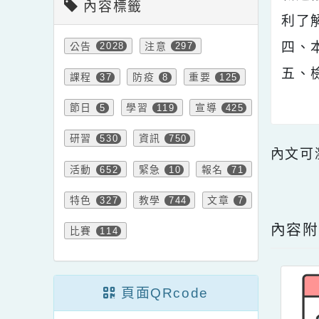
三
職
內容標籤
利
四
公告
注意
2028
297
五
課程
防疫
重要
37
8
125
節日
學習
宣導
5
119
425
研習
資訊
530
750
內文
活動
緊急
報名
652
10
71
點擊
特色
教學
文章
327
744
7
內
比賽
114