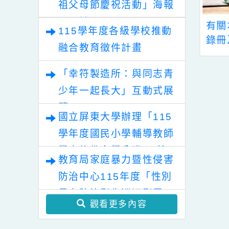
育署辦理「115年度教育
部國民及學前教育署辦理
「115年度祖孫樂淘桃－
性別平等教育建置課程與
祖父母節慶祝活動」海報
教學人才庫實施計畫」
電子檔
市立龍興國中區
113學年度小一迎新
115學年度各級學校推動
業試探與體驗示
活動時間
融合教育徵件計畫
心，112學年度
學期體驗課程報名
「幸符製造所：與同志青
日期
少年一起長大」互動式展
覽
國立屏東大學辦理「115
學年度國民小學輔導教師
學士後教育學分班」(第
教育局家庭暴力暨性侵害