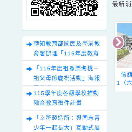
最
轉知教育部國民及學前教
育署辦理「115年度教育
部國民及學前教育署辦理
「115年度祖孫樂淘桃－
性別平等教育建置課程與
113學年度第三
信誼基金會於11／
祖父母節慶祝活動」海報
教學人才庫實施計畫」
童課後照顧服務
1（六）舉辦【不給手
理
電子檔
教師甄選結果
機就暴走？現代家長
115學年度各級學校推動