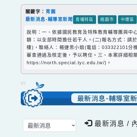
跳到主要內容
網站導覽
關鍵字：
青園
最新消息-輔導室新聞
青埔特區
桃園市
中
說明：一、依據國民教育及特殊教育輔導團與
額：以全部時間擔任若干人。(二)報名方式：請
樓)，聯絡人：楊捷思小姐(電話：033322
審查通過及核定後，予以聘任。三、本案詳細
https://north.special.tyc.edu.tw/)。
:::
最新消息-輔導
選擇後頁面內容會更新
最新消息 