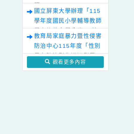
必學的3C教養策略／
檔
融合教育徵件計畫
陳志恆心理師】線上
親職講座
「幸符製造所：與同志青
少年一起長大」互動式展
覽
國立屏東大學辦理「115
學年度國民小學輔導教師
學士後教育學分班」(第
教育局家庭暴力暨性侵害
二階段招生)
防治中心115年度「性別
暴力防治影像巡迴影展」
觀看更多內容