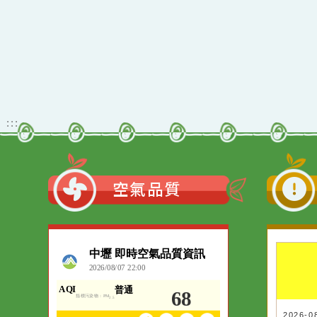
佈景版本：
neil_
適用瀏覽器：Edge、G
Xoops版本：
205
Xoops
網站設計
：
Xoops網站設計
:::
空氣品質