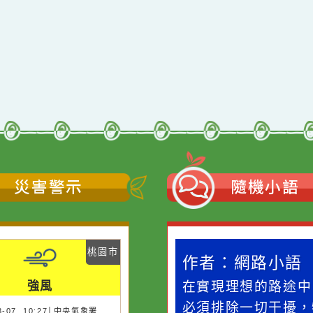
qyes_2024
oogle、Firefox、Vivaldi、Opera
支援
11
網站語系：zh-TW
Neil網站設計工坊
者：
徐嘉裕 Neil hsu
災害警示
隨機