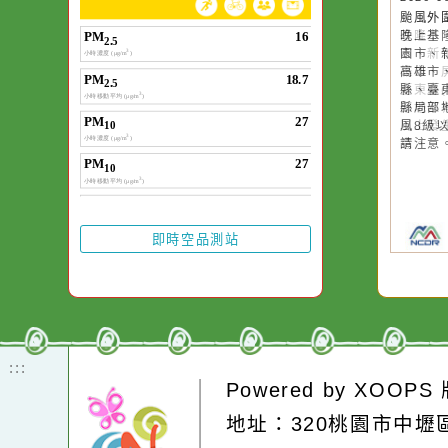
作者：網路小語
一杯清水因滴入一
水而變污濁，一杯
20
颱
卻不會因一滴清水
晚
在而變清澈。
園
高
縣
縣
風
請
即時空品測站