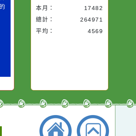
今天：
1652
小語
昨天：
1954
子。你對
本週：
15625
你笑；你
對你哭。
本月：
17482
總計：
264971
平均：
4569