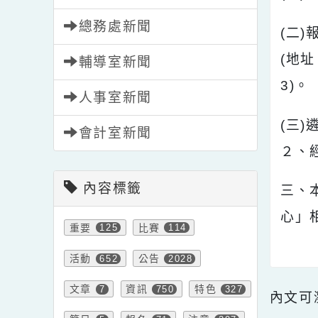
學務處新聞
(
總務處新聞
(
(
輔導室新聞
3)
人事室新聞
(
會計室新聞
２
內容標籤
三
心
重要
比賽
125
114
活動
公告
652
2028