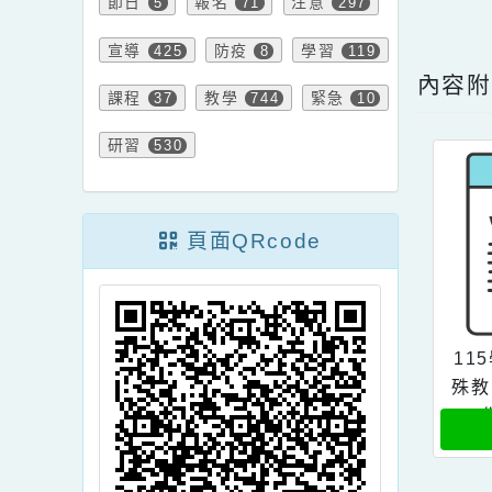
文章
資訊
特色
7
750
327
內文
節日
報名
注意
5
71
297
點擊
宣導
防疫
學習
425
8
119
內
課程
教學
緊急
37
744
10
研習
530
頁面QRcode