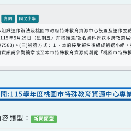
壢區
青園
國民小學
中心組織運作辦法及桃園市政府特殊教育資源中心設置及運
於115年5月29日（星期五）前將推薦/報名資料逕送本
101分機7583)。(三)遴選方式：１、本府接受報名後組
相關資訊請參閱簡章或至本市特殊教育資源網瀏覽「桃園市
室新聞:115學年度桃園市特殊教育資源
/ 內容類型：
新聞類型