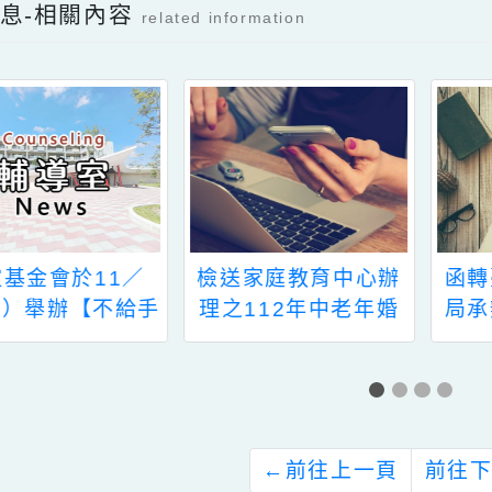
殊教育資源中心專業
工作人員遴選簡章
檔案下載
新消息-相關內容
related information
檢送家庭教育中心辦
函轉臺南市政府教育
之112年中老年婚
局承辦教育部因材網
姻教育活動海報電子
「因雄崛起」平臺－