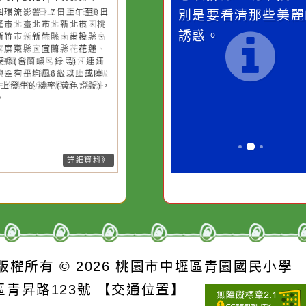
桃園市
作者：網路小語
作者：網路
強風
滴污
在實現理想的路途中，
生活是一面鏡
污水
必須排除一切干擾，特
它笑，它就對
26-08-07, 10:27│中央氣象署
風外圍環流影響，7日上午至8日
的存
別是要看清那些美麗的
對它哭，它也
上基隆市、臺北市、新北市、桃
誘惑。
市、新竹市、新竹縣、南投縣、
雄市、屏東縣、宜蘭縣、花蓮
、臺東縣(含蘭嶼、綠島)、連江
局部地區有平均風6級以上或陣
8級以上發生的機率(黃色燈號)，
注意。
詳細資料》