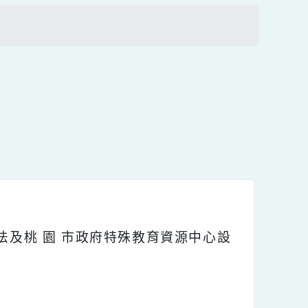
上
方
搜尋
區
塊
作辦法及桃 園 市政府特殊教育資源中心設
：