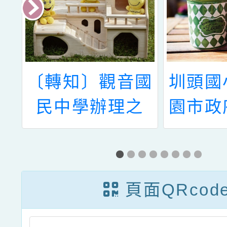
青
〔轉知〕觀音國
圳頭國
年
民中學辦理之
園市政
後
〔特教知能研
113
單
習〕-ADHD學
畫「志
生之行為問題輔
訓-初
頁面QRcod
導及班級經營
AR/