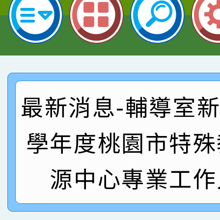
指導老師林老師
賽 劉文瑛教師榮獲教
賀！本校參與2026世
臺灣台語-第二名
市賽榮獲科學小創客佳
賀！本校參加桃園市中
創客第三名。
賽 洪綺君教師榮獲社會
賀！本校阿巴斯O蜜、
最新消息-輔導室新聞
名
倩參加桃園市科展 國小
賀！本校四年二班張O
學年度桃園市特殊
名 指導老師王老師、陳
園市英語競賽國小朗讀
賀！本校參加桃園市中
指導老師林老師
賽 劉文瑛教師榮獲教
賀！本校參與2026世
源中心專業工作
臺灣台語-第二名
市賽榮獲科學小創客佳