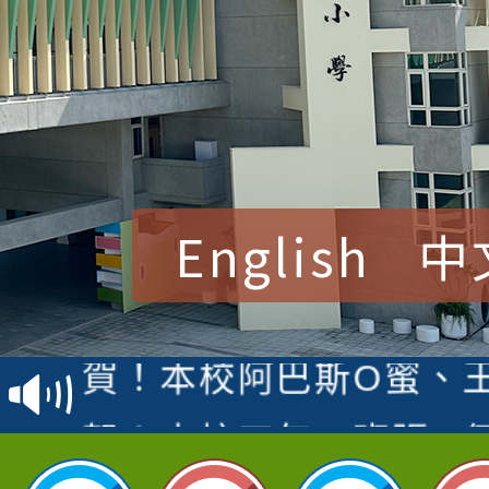
English
中
賀！本校參加桃園市中
賽 洪綺君教師榮獲社會
賀！本校阿巴斯O蜜、
名
倩參加桃園市科展 國小
賀！本校四年二班張O
名 指導老師王老師、陳
園市英語競賽國小朗讀
賀！本校參加桃園市中