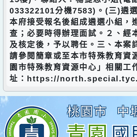
033322101分機7583)。(三
本府接受報名後組成遴選小組，
查；必要時得辦理面試。２、經
及核定後，予以聘任。三、本案
請參閱簡章或至本市特殊教育資
園市特殊教育資源中心」相關工作
址：https://north.special.tyc
桃園市
中
青園
國