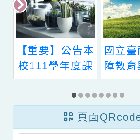
民
【重要】公告本
國立臺
辦
校111學年度課
障教育
總
後照顧班錄取名
心辦理
者
單更新版
度聽障
命
111.08.25
班聽力
頁面QRcod
徵
求次