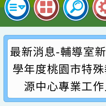
指導老師林老師
賽 劉文瑛教師榮獲教
賀！本校參與2026世
臺灣台語-第二名
市賽榮獲科學小創客佳
賀！本校參加桃園市中
創客第三名。
賽 洪綺君教師榮獲社會
賀！本校阿巴斯O蜜、
最新消息-輔導室新聞
名
倩參加桃園市科展 國小
賀！本校四年二班張O
學年度桃園市特殊
名 指導老師王老師、陳
園市英語競賽國小朗讀
賀！本校參加桃園市中
指導老師林老師
賽 劉文瑛教師榮獲教
賀！本校參與2026世
源中心專業工作
臺灣台語-第二名
市賽榮獲科學小創客佳