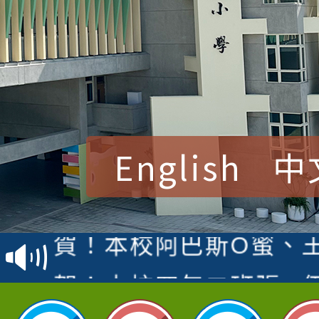
English
中
賀！本校參加桃園市中
賽 洪綺君教師榮獲社會
賀！本校阿巴斯O蜜、
名
倩參加桃園市科展 國小
賀！本校四年二班張O
名 指導老師王老師、陳
園市英語競賽國小朗讀
賀！本校參加桃園市中