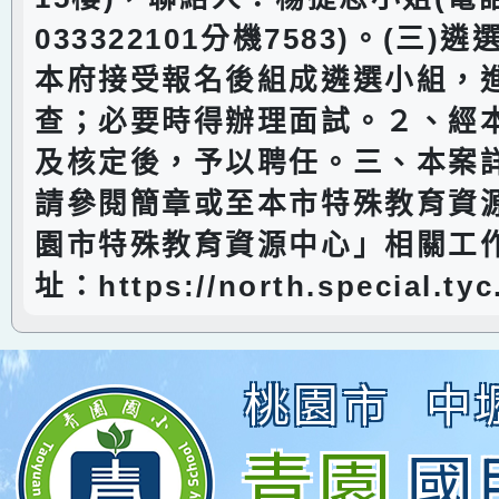
033322101分機7583)。(三
本府接受報名後組成遴選小組，
查；必要時得辦理面試。２、經
及核定後，予以聘任。三、本案
請參閱簡章或至本市特殊教育資
園市特殊教育資源中心」相關工作
址：https://north.special.tyc
桃園市
中
青園
國