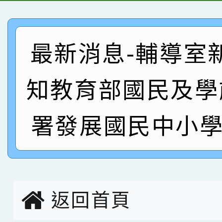
臺灣台語-第二名
市賽榮獲科學小創客佳
賀！本校參加桃園市中
創客第三名。
賽 洪綺君教師榮獲社會
賀！本校阿巴斯O蜜、
最新消息-輔導室
名
倩參加桃園市科展 國小
賀！本校四年二班張O
知教育部國民及學
名 指導老師王老師、陳
園市英語競賽國小朗讀
賀！本校參加桃園市中
署發展國民中小學
指導老師林老師
賽 劉文瑛教師榮獲教
賀！本校參與2026世
臺灣台語-第二名
市賽榮獲科學小創客佳
創客第三名。
返回首頁