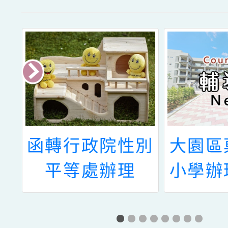
礙
函轉行政院性別
大園區
辦
平等處辦理
小學辦
十
「112年性平觀
能研習-
心
察家養成挑戰有
應體育