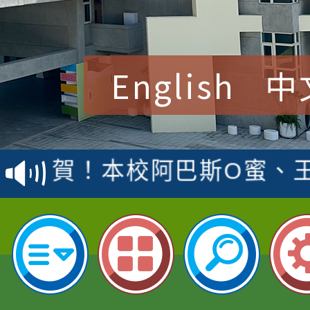
English
中
賀！本校參加桃園市中
賽 洪綺君教師榮獲社會
賀！本校阿巴斯O蜜、
名
倩參加桃園市科展 國小
賀！本校四年二班張O
名 指導老師王老師、陳
園市英語競賽國小朗讀
賀！本校參加桃園市中
指導老師林老師
賽 劉文瑛教師榮獲教
賀！本校參與2026世