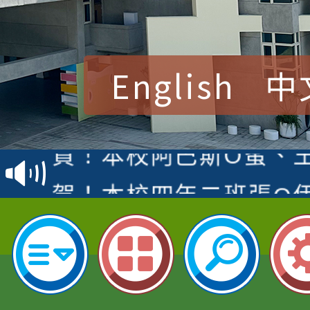
English
中
賀！本校參加桃園市中
賽 洪綺君教師榮獲社會
賀！本校阿巴斯O蜜、
名
倩參加桃園市科展 國小
賀！本校四年二班張O
名 指導老師王老師、陳
園市英語競賽國小朗讀
賀！本校參加桃園市中
指導老師林老師
賽 劉文瑛教師榮獲教
賀！本校參與2026世
臺灣台語-第二名
市賽榮獲科學小創客佳
賀！本校參加桃園市中