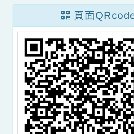
研
信函
：亞洲
頁面QRcod
一
育國際
。
灣性教
視報告
一案
明，