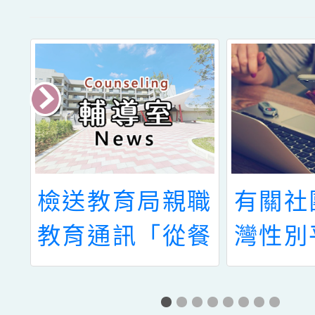
助
檢送教育局親職
有關社
特
教育通訊「從餐
灣性別
1
桌到書桌 陪孩
協會
正
子吃好也學好」
「CSE 