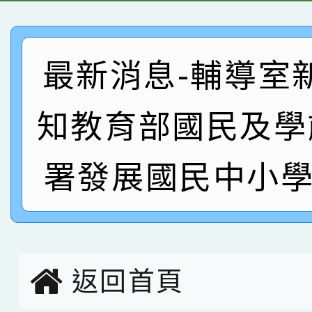
創客第三名。
賽 洪綺君教師榮獲社會
賀！本校阿巴斯O蜜、
最新消息-輔導室
名
倩參加桃園市科展 國小
賀！本校四年二班張O
名 指導老師王老師、陳
園市英語競賽國小朗讀
賀！本校參加桃園市中
知教育部國民及學
指導老師林老師
賽 劉文瑛教師榮獲教
賀！本校參與2026世
署發展國民中小學
臺灣台語-第二名
市賽榮獲科學小創客佳
創客第三名。
返回首頁