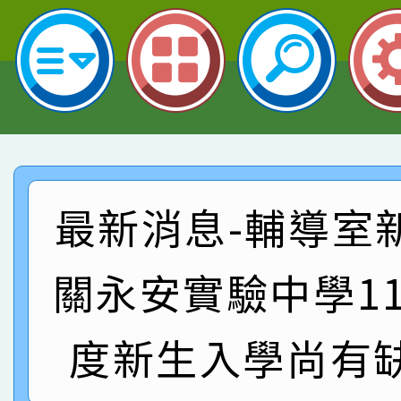
名 指導老師王老師、陳
園市英語競賽國小朗讀
賀！本校參加桃園市中
指導老師林老師
賽 劉文瑛教師榮獲教
賀！本校參與2026世
臺灣台語-第二名
市賽榮獲科學小創客佳
賀！本校參加桃園市中
創客第三名。
賽 洪綺君教師榮獲社會
賀！本校阿巴斯O蜜、
最新消息-輔導室
名
倩參加桃園市科展 國小
賀！本校四年二班張O
關永安實驗中學1
名 指導老師王老師、陳
園市英語競賽國小朗讀
賀！本校參加桃園市中
指導老師林老師
賽 劉文瑛教師榮獲教
度新生入學尚有
賀！本校參與2026世
臺灣台語-第二名
市賽榮獲科學小創客佳