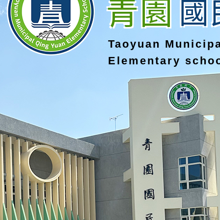
青園
國
Taoyuan Municip
Elementary scho