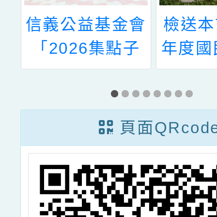
學
信義公益基金會
檢送本
童
「2026集點子
年度國
人
大賽」活動
般智能
告
力資賦
生鑑定
頁面QRcod
份 ，