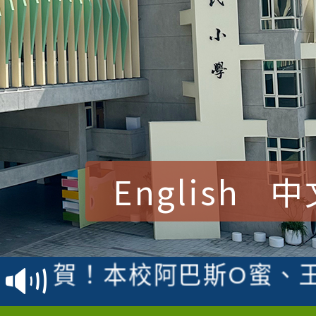
English
中
賀！本校參加桃園市中
賽 洪綺君教師榮獲社會
賀！本校阿巴斯O蜜、
名
倩參加桃園市科展 國小
賀！本校四年二班張O