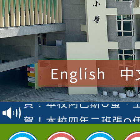
English
中
賀！本校參加桃園市中
賽 洪綺君教師榮獲社會
賀！本校阿巴斯O蜜、
名
倩參加桃園市科展 國小
賀！本校四年二班張O
名 指導老師王老師、陳
園市英語競賽國小朗讀
賀！本校參加桃園市中