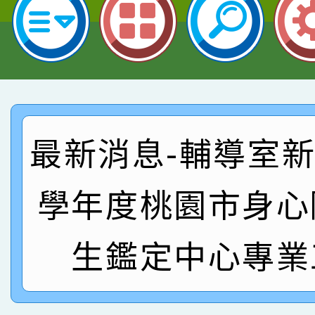
指導老師林老師
賽 劉文瑛教師榮獲教
賀！本校參與2026世
臺灣台語-第二名
市賽榮獲科學小創客佳
賀！本校參加桃園市中
創客第三名。
賽 洪綺君教師榮獲社會
賀！本校阿巴斯O蜜、
最新消息-輔導室新聞
名
倩參加桃園市科展 國小
賀！本校四年二班張O
名 指導老師王老師、陳
園市英語競賽國小朗讀
賀！本校參加桃園市中
學年度桃園市身心
指導老師林老師
賽 劉文瑛教師榮獲教
賀！本校參與2026世
生鑑定中心專業
臺灣台語-第二名
市賽榮獲科學小創客佳
創客第三名。