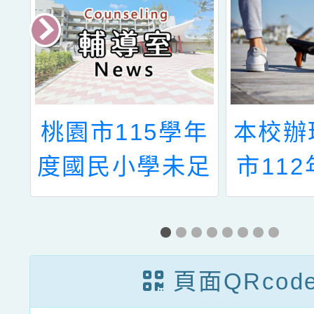
年
本校辦理「桃園
桃園市
足
市112年度友善
園國民
童
校園學生事務與
學年度
簡
輔導工作計畫-
後照顧
(生命教育補助
頁面QRcod
項目)-親師成長