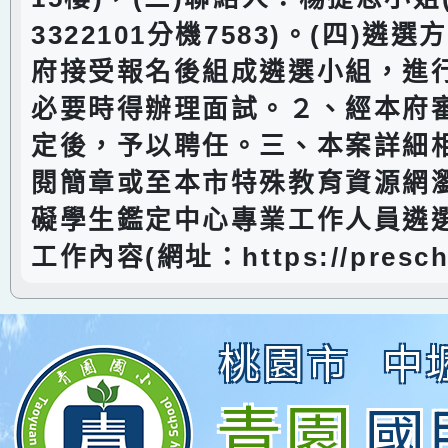
3322101分機7583)。(四)遴
府接受報名後組成遴選小組，進
必要時得辦理面試。２、經本府
定後，予以聘任。三、本案詳細
閱簡章或至本市特殊教育資源網
礙學生鑑定中心專業工作人員遴
工作內容(網址：https://prescho
桃園市
中
青園
國