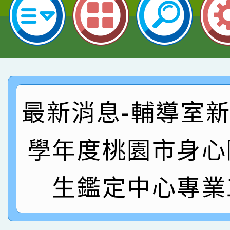
指導老師林老師
賽 劉文瑛教師榮獲教
賀！本校參與2026世
臺灣台語-第二名
市賽榮獲科學小創客佳
賀！本校參加桃園市中
創客第三名。
賽 洪綺君教師榮獲社會
賀！本校阿巴斯O蜜、
名
最新消息-輔導室新聞
倩參加桃園市科展 國小
賀！本校四年二班張O
名 指導老師王老師、陳
園市英語競賽國小朗讀
賀！本校參加桃園市中
學年度桃園市身心
指導老師林老師
賽 劉文瑛教師榮獲教
賀！本校參與2026世
生鑑定中心專業
臺灣台語-第二名
市賽榮獲科學小創客佳
創客第三名。