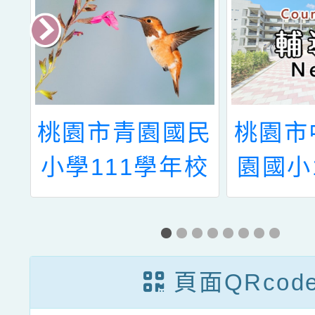
民
桃園市中壢區青
「第9
校
園國小114學年
獎助研
表
度親職教育講座
育教
錄取及備取名單
賽
頁面QRcod