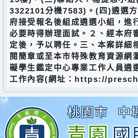
3322101分機7583)。(四)遴
府接受報名後組成遴選小組，進
必要時得辦理面試。２、經本府
定後，予以聘任。三、本案詳細
閱簡章或至本市特殊教育資源網
礙學生鑑定中心專業工作人員遴
工作內容(網址：https://prescho
桃園市
中
青園
國