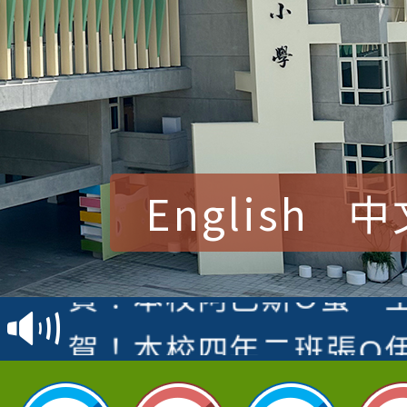
English
中
賀！本校參加桃園市中
賽 洪綺君教師榮獲社會
賀！本校阿巴斯O蜜、
名
倩參加桃園市科展 國小
賀！本校四年二班張O
名 指導老師王老師、陳
園市英語競賽國小朗讀
賀！本校參加桃園市中