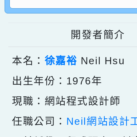
指導老師林老師
賽 劉文瑛教師榮獲教
賀！本校參與2026世
臺灣台語-第二名
市賽榮獲科學小創客佳
開發者簡介
創客第三名。
本名：
徐嘉裕
Neil Hsu
出生年份：1976年
現職：網站程式設計師
任職公司：
Neil網站設計