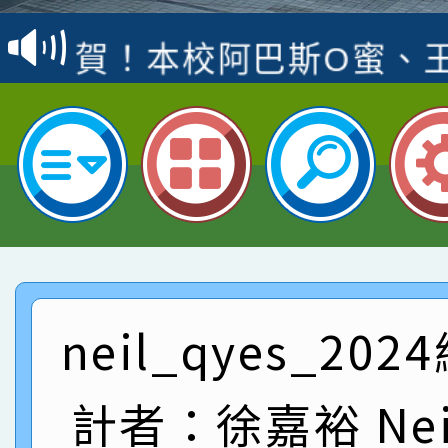
賽 洪綺君教師榮獲社會
賀！本校阿巴斯O蜜、
名
倩參加桃園市科展 國小
賀！本校四年二班張O
名 指導老師王老師、陳
園市英語競賽國小朗讀
賀！本校參加桃園市中
指導老師林老師
賽 劉文瑛教師榮獲教
賀！本校參與2026世
臺灣台語-第二名
市賽榮獲科學小創客佳
賀！本校參加桃園市中
創客第三名。
賽 洪綺君教師榮獲社會
賀！本校阿巴斯O蜜、
neil_qyes_20
名
倩參加桃園市科展 國小
賀！本校四年二班張O
計者：徐嘉裕 Neil
名 指導老師王老師、陳
園市英語競賽國小朗讀
賀！本校參加桃園市中