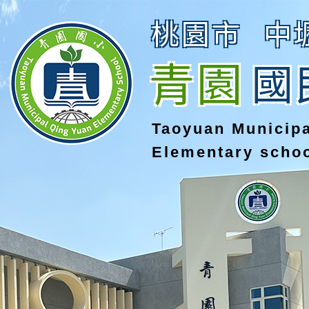
桃園市
中
青園
國
Taoyuan Municip
Elementary scho