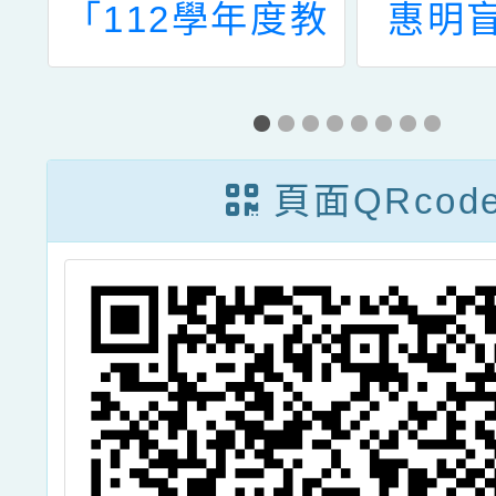
舉
「112學年度教
惠明
研
育優先區親職教
「11
障
育講座~孩子的
生說明
行
叛逆，其實都是
活動」
頁面QRcod
-
想求助，陪著孩
校視障
子一起談心說
名參
愛」活動訊息