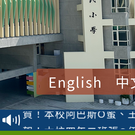
English
中
賀！本校參加桃園市中
賽 洪綺君教師榮獲社會
賀！本校阿巴斯O蜜、
名
倩參加桃園市科展 國小
賀！本校四年二班張O