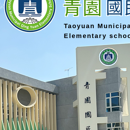
青園
國
Taoyuan Municip
Elementary scho