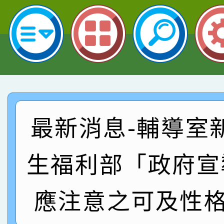
名 指導老師王老師、陳
園市英語競賽國小朗讀
賀！本校參加桃園市中
指導老師林老師
賽 劉文瑛教師榮獲教
賀！本校參與2026世
臺灣台語-第二名
市賽榮獲科學小創客佳
賀！本校參加桃園市中
創客第三名。
賽 洪綺君教師榮獲社會
賀！本校阿巴斯O蜜、
最新消息-輔導室
名
倩參加桃園市科展 國小
賀！本校四年二班張O
名 指導老師王老師、陳
生福利部「政府宣
園市英語競賽國小朗讀
賀！本校參加桃園市中
指導老師林老師
賽 劉文瑛教師榮獲教
賀！本校參與2026世
應注意之可及性格
臺灣台語-第二名
市賽榮獲科學小創客佳