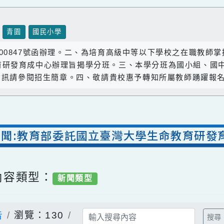
壢區
青園
國民小學
1142600847號函辦理。二、為培育高級中等以下學校
教育研發育成中心辦理旨揭學分班。三、本學分班為國小組
，詳細資訊請參閱招生簡章。四、敬請貴校惠予轉知所屬教師
室新聞:教育部委託國立臺灣大學生命教育
/ 內容類型：
新聞類型