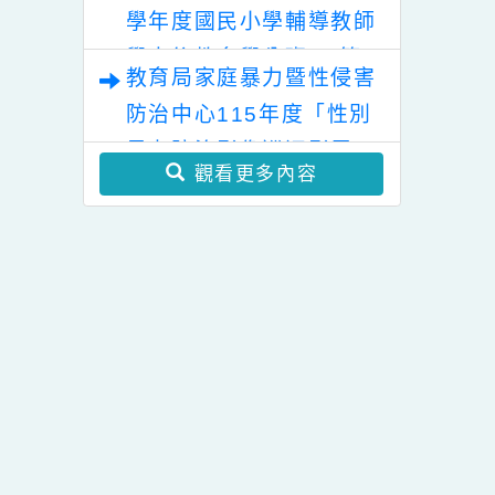
「幸符製造所：與同志青
少年一起長大」互動式展
覽
國立屏東大學辦理「115
學年度國民小學輔導教師
學士後教育學分班」(第
教育局家庭暴力暨性侵害
二階段招生)
防治中心115年度「性別
暴力防治影像巡迴影展」
觀看更多內容