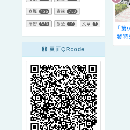
重要
特色
125
327
活動
比賽
651
112
宣導
資訊
425
750
研習
緊急
文章
530
10
7
送家庭教育中心
「第9屆教育部獎助研
桃家7月課程資
發特殊教育教材教具
、「HELLO新鮮
競賽」簡章
頁面QRcode
、「數位教養練
」、「青少年家
書會」、「親密
工作坊」、「祖
淘桃創意照片徵
動」海報各1份