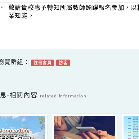
課程3學分及進階課程2學分，學費全免，於
課，詳細資訊請參閱招生簡章。
四、
敬請貴校惠予轉知所屬教師踴躍報名參
業知能。
可瀏覽群組：
註冊會員
訪客
Facebook分享及讚按鈕，會開啟新視窗輸入
新消息-相關內容
related information