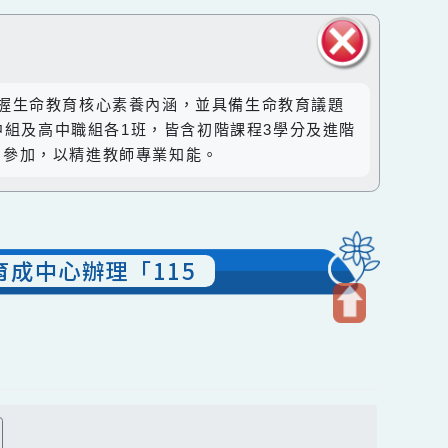
關閉區
之在職教師掌握生命教育核心素養內涵，並具備生命教育議題
塊
、國中組及高中職組各1班，皆含初階課程3學分及進階
踴躍報名參加，以精進教師專業知能。
研發育成中心辦理「115
開
啟
上
方