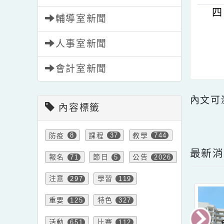
總務處新聞
輔導室新聞
人事室新聞
會計室新聞
內文
內容標籤
點擊
防疫
課程
教學
8
37
744
最
報名
節日
公告
71
5
2026
注意
學習
297
119