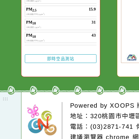
作者：網路小語
一杯清水因滴入一
水而變污濁，一杯
20
由
卻不會因一滴清水
率
在而變清澈。
即時空品測站