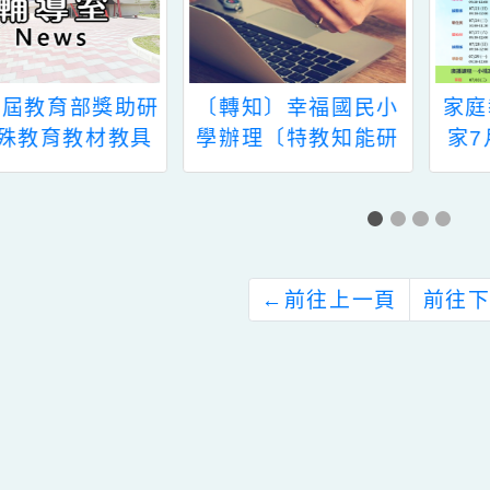
〔轉知〕幸福國民小
家庭教育中心「小桃
學辦理〔特教知能研
家7月課程資訊」、
習〕--情緒障礙教學
「Hello!新鮮人系列
及輔導--
講座」、「幸福婚姻
系列講座」、「性別
平等教育工作坊」及
「預約幸福生活婚前
←
前往上一頁
教育工作坊」