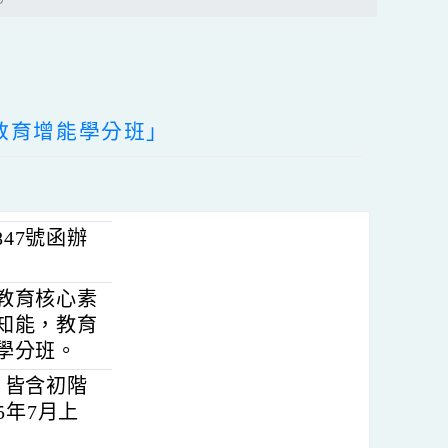
搜尋
區
塊
生命教育增能學分班」
600847號函辦
握生命教育核心素
之教學知能，教育
理旨揭學分班。
1班，皆含初階