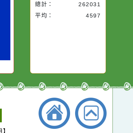
今天：
666
小語
昨天：
1907
子。你對
本週：
12685
你笑；你
對你哭。
本月：
14542
總計：
262031
平均：
4597