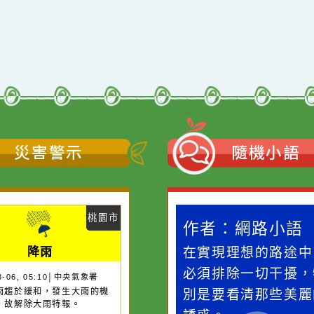
qyes_2024
oogle、Firefox、Vivaldi、Opera
支援
11
網站語系：zh-TW
Neil網站設計工坊
者：
徐嘉裕 Neil hsu
災害警示
隨機