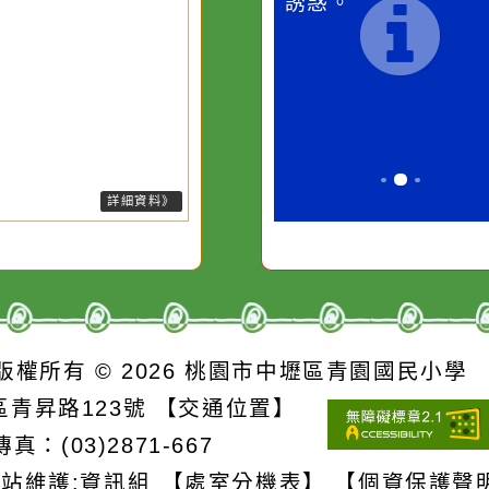
桃園市
作者：網路小語
作者：網路
降雨
滴污
在實現理想的路途中，
生活是一面鏡
污水
必須排除一切干擾，特
它笑，它就對
26-08-06, 05:10│中央氣象署
於降雨趨於緩和，發生大雨的機
的存
別是要看清那些美麗的
對它哭，它也
降低，故解除大雨特報。
誘惑。
詳細資料》