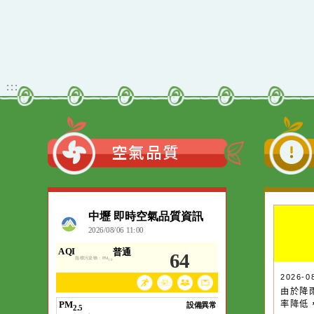
佈景版本：
neil_
適用瀏覽器：Edge、G
Xoops版本：
205
Xoops
網站設計
：
Xoops網站設計
:::
空氣品質