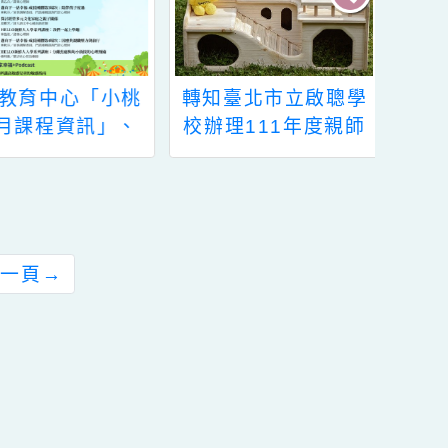
轉知臺北市立啟聰學
檢送家庭教育中心辦
校辦理111年度親師
理之112年中老年婚
生體驗營活動一案，
姻教育活動海報電子
請查照。
檔1份，請惠予協助
用貴機關網站或公布
欄刊登訊息，並鼓勵
所屬踴躍報名參加，
前往下一頁
→
請查照。