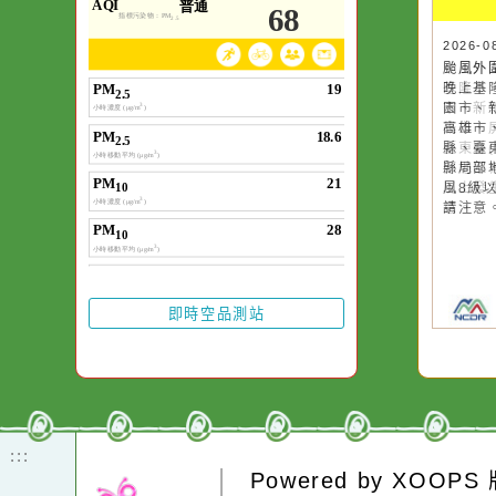
空氣品質
作者：網路小語
一杯清水因滴入一
水而變污濁，一杯
20
颱
卻不會因一滴清水
晚
在而變清澈。
園
高
縣
縣
風
請