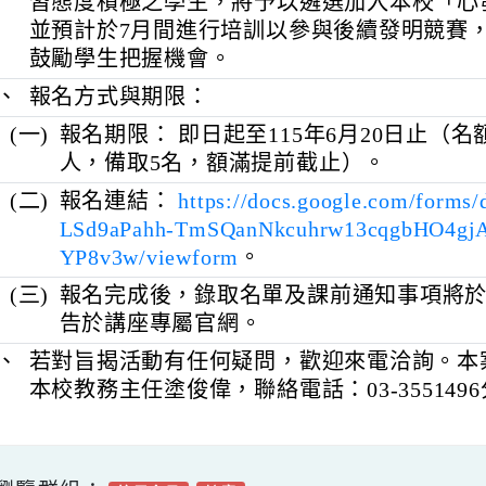
(五)
參加費用： 酌收材料費新臺幣60元。
四、
本講座亦為本校社團選才管道之一。活
習態度積極之學生，將予以遴選加入本
並預計於7月間進行培訓以參與後續發明
鼓勵學生把握機會。
五、
報名方式與期限：
(一)
報名期限： 即日起至115年6月20日
人，備取5名，額滿提前截止）。
(二)
報名連結：
https://docs.google.com/
LSd9aPahh-TmSQanNkcuhrw13cqgbH
YP8v3w/viewform
。
(三)
報名完成後，錄取名單及課前通知事項
告於講座專屬官網。
六、
若對旨揭活動有任何疑問，歡迎來電洽