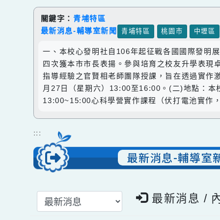
跳到主要內容
網站導覽
關鍵字：
青埔特區
最新消息-輔導室新聞
青埔特區
桃園市
中
一、本校心發明社自106年起征戰各國國際發
四次獲本市市長表揚。參與培育之校友升學表
指導經驗之官賢相老師團隊授課，旨在透過實作
月27日（星期六）13:00至16:00。(二
13:00~15:00心科學營實作課程（伏打電池
:::
最新消息-輔導
選擇後頁面內容會更新
最新消息 