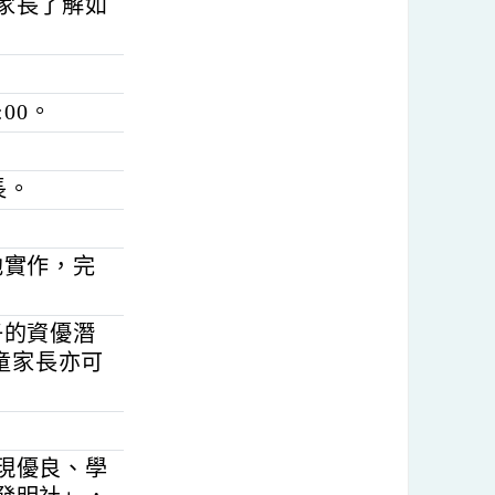
官賢相老師團隊授
並協助家長了解如
至16:00。
）。
及家長。
（伏打電池實作，完
激發出孩子的資優潛
之學童家長亦可