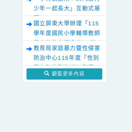
教學人才庫實施計畫」
電子檔
知基隆市政府
楊心國小辦理「112
115學年度各級學校推動
11學年度基隆市
學年度教育優先區親
理
融合教育徵件計畫
山高中國中部大
職教育講座」一案，
校慈輝班招生簡
敬請協助公告並鼓勵
「幸符製造所：與同志青
1份，詳如說明，
貴校教職員工、家長
少年一起長大」互動式展
請查照。
及社區人士踴躍參
覽
加，請查照。
國立屏東大學辦理「115
學年度國民小學輔導教師
學士後教育學分班」(第
教育局家庭暴力暨性侵害
二階段招生)
防治中心115年度「性別
暴力防治影像巡迴影展」
觀看更多內容