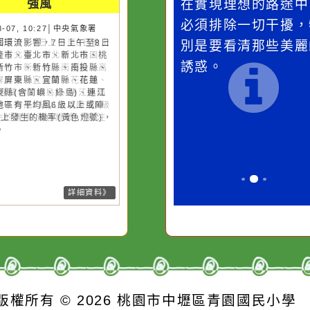
災害警示
隨機
桃園市
作者：網路小語
作者：網路
強風
滴污
在實現理想的路途中，
生活是一面鏡
污水
必須排除一切干擾，特
它笑，它就對
26-08-07, 10:27│中央氣象署
風外圍環流影響，7日上午至8日
的存
別是要看清那些美麗的
對它哭，它也
上基隆市、臺北市、新北市、桃
誘惑。
市、新竹市、新竹縣、南投縣、
雄市、屏東縣、宜蘭縣、花蓮
、臺東縣(含蘭嶼、綠島)、連江
局部地區有平均風6級以上或陣
8級以上發生的機率(黃色燈號)，
注意。