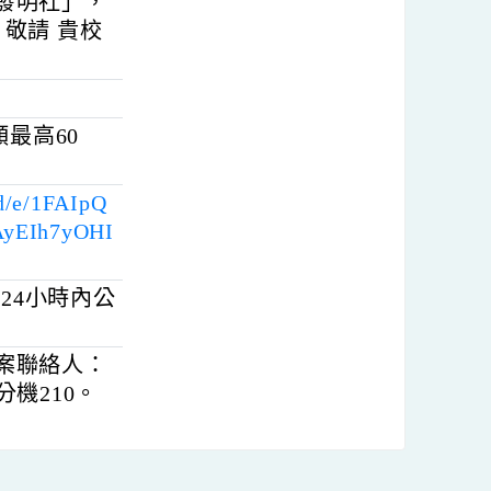
動中表現優良、學
校「心發明社」，
競賽，敬請 貴校
止（名額最高60
forms/d/e/1FAIpQ
O4gjAyEIh7yOHI
將於24小時內公
詢。本案聯絡人：