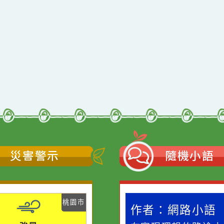
qyes_2024
oogle、Firefox、Vivaldi、Opera
支援
11
網站語系：zh-TW
Neil網站設計工坊
者：
徐嘉裕 Neil hsu