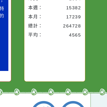
小語
流量統計
今天：
1409
小語
昨天：
1954
子。你對
本週：
15382
你笑；你
對你哭。
本月：
17239
總計：
264728
平均：
4565