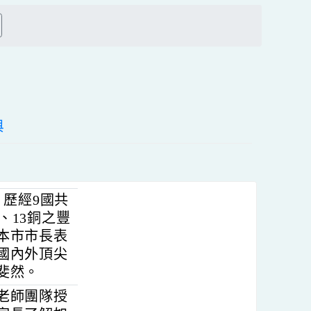
上
方
搜尋
區
塊
躍參與
明展，歷經9國共
34銀、13銅之豐
四次獲本市市長表
名錄取國內外頂尖
，成效斐然。