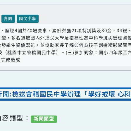
壢區
青園
國民小學
明展，歷經9國共40場賽事，累計榮獲21項特別獎及30金
現卓越，多名錄取國內外頂尖大學及指標性高中科學班與
激發學生資優潛能，並協助家長了解如何為孩子創造精彩學
)地點：本校（桃園市立會稽國民中學）。(三)參加對象：國小
實作，完成後成
室新聞:檢送會稽國民中學辦理「學好戒壞
/ 內容類型：
新聞類型