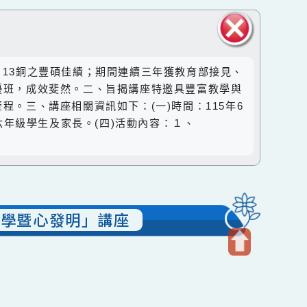
關閉區
、34銀、13銅之豐碩佳績；期間連續三年獲教育部接見、
塊
數理資優班，成效斐然。二、旨揭講座特邀具豐富教學與
習歷程。三、講座相關資訊如下：(一)時間：115年6
四年級至六年級學生及家長。(四)活動內容：１、
 心科學暨心發明」講座
開
啟