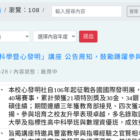
公告
瀏覽：108
送出
 心科學暨心發明」講座 公告周知，鼓勵踴
04-28 / 內容狀態：啟用中
一、
本校心發明社自106年起征戰各國國際發
40場賽事，累計榮獲21項特別獎及30金、
碩佳績；期間連續三年獲教育部接見、
揚。參與培育之校友升學表現卓越，多
大學及指標性高中科學班與數理資優班