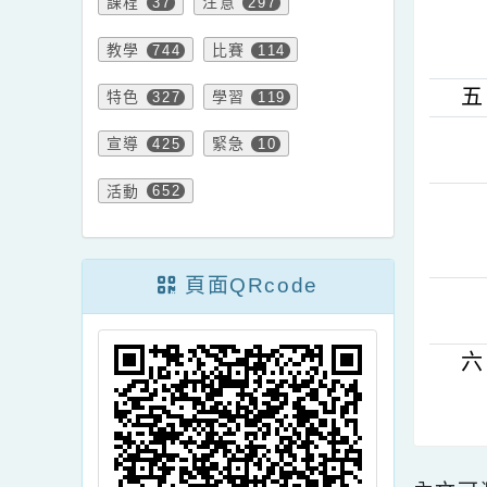
資訊
公告
750
2028
課程
注意
37
297
教學
比賽
744
114
特色
學習
327
119
宣導
緊急
425
10
活動
652
頁面QRcode