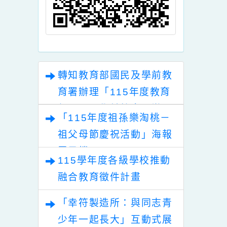
教育部辦理115
桃園市中壢區青園國
桃
16年「適性教學
民小學113學年度上
學校」、「適性
學期課後照顧班報名
學基地學校」及
成功錄取名單(8月27
性教學教材開發
日更新)
學校」聯合甄選
案
轉知教育部國民及學前教
育署辦理「115年度教育
部國民及學前教育署辦理
「115年度祖孫樂淘桃－
性別平等教育建置課程與
祖父母節慶祝活動」海報
教學人才庫實施計畫」
電子檔
115學年度各級學校推動