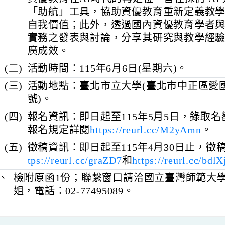
(一)
活動目的：本年度年會主題為「心之所
資優教育在AI時代的再定位，旨在探討
「助航」工具，協助資優教育重新定
自我價值；此外，透過國內資優教育
實務之發表與討論，分享其研究與教
廣成效。
(二)
活動時間：115年6月6日(星期六)。
(三)
活動地點：臺北市立大學(臺北市中正
號)。
(四)
報名資訊：即日起至115年5月5日，
報名規定詳閱
https://reurl.cc/M2yAm
(五)
徵稿資訊：即日起至115年4月30日
tps://reurl.cc/graZD7
和
https://reurl.c
三、
檢附原函1份；聯繫窗口請洽國立臺灣師