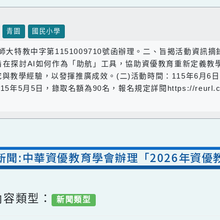
壢區
青園
國民小學
0日師大特教中字第1151009710號函辦理。二、旨揭
位，旨在探討AI如何作為「助航」工具，協助資優教育重
與教學經驗，以發揮推廣成效。(二)活動時間：115年6
5年5月5日，錄取名額為90名，報名規定詳閱https://reu
室新聞:中華資優教育學會辦理「2026年
/ 內容類型：
新聞類型