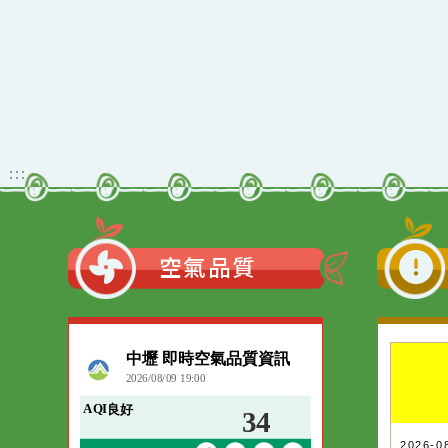
佈景版本：
neil_
適用瀏覽器：Edge、G
Xoops版本：
205
Xoops
網站設計
：
Xoops網站設計
:::
空氣品質