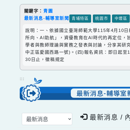
跳到主要內容
網站導覽
關鍵字：
青園
最新消息-輔導室新聞
青埔特區
桃園市
中
說明：一、依據國立臺灣師範大學115年4月1
所向、AI助航」，資優教育在AI時代的再定
學者與教師理論與實務之發表與討論，分享其研究
中正區愛國西路一號)。(四)報名資訊：即日起至11
30日止，徵稿規定
:::
最新消息-輔導
選擇後頁面內容會更新
最新消息 