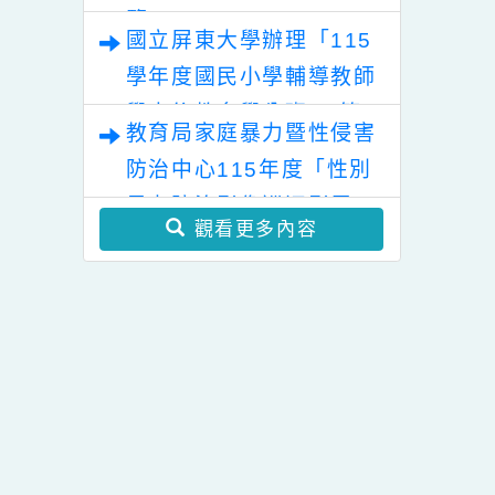
融合教育徵件計畫
「幸符製造所：與同志青
少年一起長大」互動式展
覽
國立屏東大學辦理「115
學年度國民小學輔導教師
學士後教育學分班」(第
教育局家庭暴力暨性侵害
二階段招生)
防治中心115年度「性別
暴力防治影像巡迴影展」
觀看更多內容