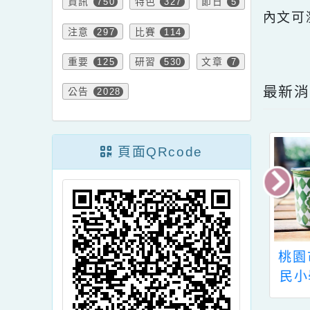
活動
報名
課程
652
71
37
資訊
特色
節日
750
327
5
內文
注意
比賽
297
114
點擊
重要
研習
文章
125
530
7
最
公告
2028
頁面QRcode