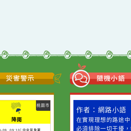
qyes_2024
oogle、Firefox、Vivaldi、Opera
支援
11
網站語系：zh-TW
Neil網站設計工坊
者：
徐嘉裕 Neil hsu
災害警示
隨機