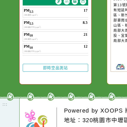
作者：網路小語
一杯清水因滴入一
水而變污濁，一杯
20
第
卻不會因一滴清水
有
在而變清澈。
區
部
山
局
投
局
即時空品測站