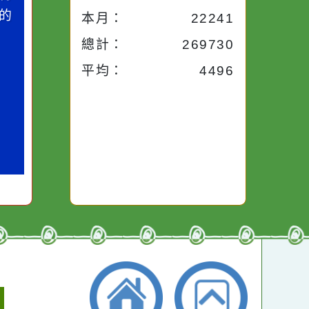
今天：
2770
小語
昨天：
1926
子。你對
本週：
2770
你笑；你
對你哭。
本月：
22241
總計：
269730
平均：
4496