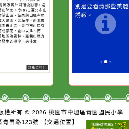
桃園市
作者：網路小語
作者：網路
降雨
滴污
在實現理想的路途中，
生活是一面鏡
污水
必須排除一切干擾，特
它笑，它就對
26-08-09, 09:10│中央氣象署
13號颱風及其外圍環流影響，易
的存
別是要看清那些美麗的
對它哭，它也
短延時強降雨，今(9)日臺北市山
誘惑。
、新竹縣山區、苗栗縣山區有局
豪雨或大豪雨，北海岸、新北市
區、桃園市山區、臺中市山區有
部大雨或豪雨，臺中以北、南
、宜蘭地區及雲林、嘉義山區有
部大雨發生的機率，請注意
詳細資料》