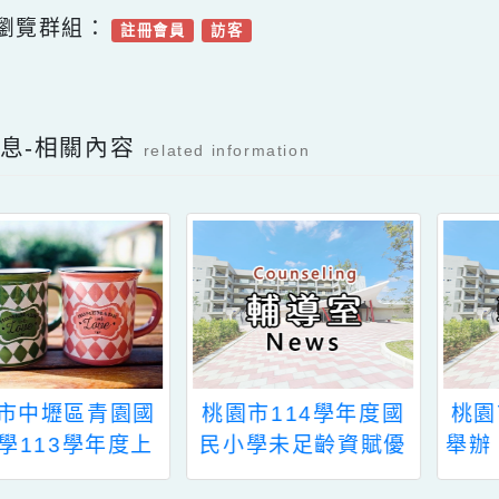
姐，電話：02-77495089。
可瀏覽群組：
註冊會員
訪客
Facebook分享及讚按鈕，會開啟新視窗輸入
新消息-相關內容
related information