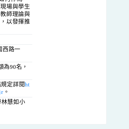
向、AI助航」，
 AI 如何作為
義教學現場與學生
學者與教師理論與
學經驗，以發揮推
區愛國西路一
錄取名額為90名，
n
。
止，徵稿規定詳閱
ht
c/bdlXjr
。
範大學林慧如小