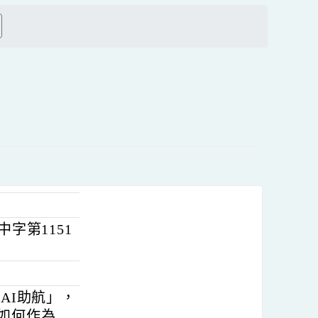
上
方
搜尋
區
塊
特教中字第1151