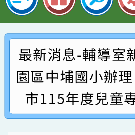
指導老師林老師
賽 劉文瑛教師榮獲教
賀！本校參與2026世
臺灣台語-第二名
市賽榮獲科學小創客佳
賀！本校參加桃園市中
創客第三名。
賽 洪綺君教師榮獲社會
賀！本校阿巴斯O蜜、
最新消息-輔導室
名
倩參加桃園市科展 國小
賀！本校四年二班張O
名 指導老師王老師、陳
園區中埔國小辦理
園市英語競賽國小朗讀
賀！本校參加桃園市中
指導老師林老師
賽 劉文瑛教師榮獲教
賀！本校參與2026世
市115年度兒童
臺灣台語-第二名
市賽榮獲科學小創客佳
創客第三名。