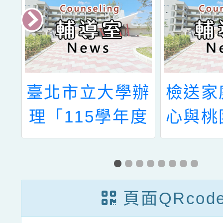
教
臺北市立大學辦
檢送家
家
理「115學年度
心與桃
」
中小學特殊教育
關懷教
在職教師(國小)
作辦理
加註特殊教育需
「青少
頁面QRcod
求(情緒與行為)
學—生