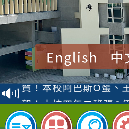
English
中
賀！本校參加桃園市中
賽 洪綺君教師榮獲社會
賀！本校阿巴斯O蜜、
名
倩參加桃園市科展 國小
賀！本校四年二班張O
名 指導老師王老師、陳
園市英語競賽國小朗讀
賀！本校參加桃園市中