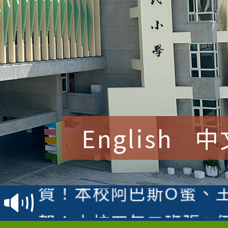
English
中
賀！本校參加桃園市中
賽 洪綺君教師榮獲社會
賀！本校阿巴斯O蜜、
名
倩參加桃園市科展 國小
賀！本校四年二班張O