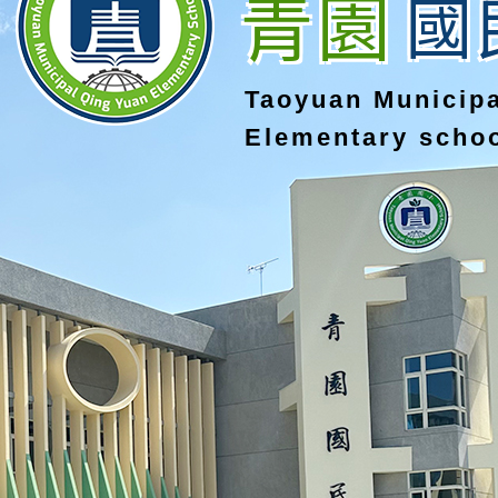
青園
國
Taoyuan Municip
Elementary scho