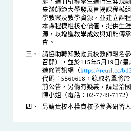
能，進而引導學生進行生涯規
臺灣師範大學發展旨揭課程模
學教案及教學資源，並建立課
本課程模組核心價值，提供生
源，以增進教學成效與知能傳
會。
三、
請協助轉知鼓勵貴校教師報名
召開），並於115年5月19日(
進修資訊網（
https://reurl.cc/b
代碼：5560618，錄取名單將於
前公告，另倘有疑義，請逕洽
陳小姐（電話：02-7749-7172
四、
另請貴校本權責核予參與研習