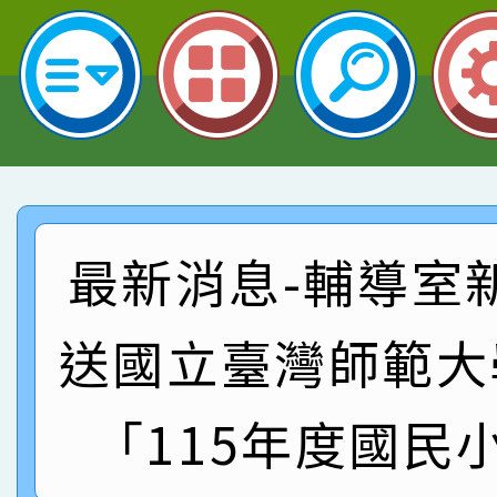
名 指導老師王老師、陳
園市英語競賽國小朗讀
賀！本校參加桃園市中
指導老師林老師
賽 劉文瑛教師榮獲教
賀！本校參與2026世
臺灣台語-第二名
市賽榮獲科學小創客佳
賀！本校參加桃園市中
創客第三名。
賽 洪綺君教師榮獲社會
賀！本校阿巴斯O蜜、
最新消息-輔導室
名
倩參加桃園市科展 國小
賀！本校四年二班張O
送國立臺灣師範大
名 指導老師王老師、陳
園市英語競賽國小朗讀
賀！本校參加桃園市中
指導老師林老師
賽 劉文瑛教師榮獲教
賀！本校參與2026世
「115年度國民
臺灣台語-第二名
市賽榮獲科學小創客佳