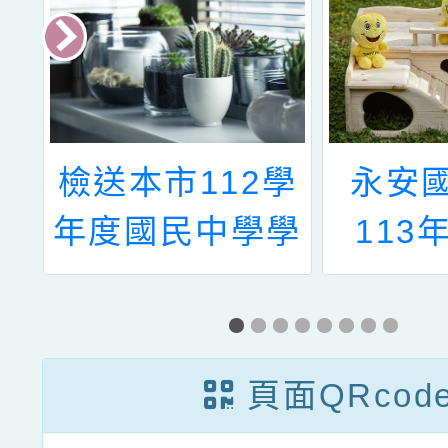
第
檢送本市112學
永安
星
年度國民中學學
113
”
術性向暨創造能
「桃園
益
力資賦優異學生
學區域
章
鑑定簡章各1
與體驗
頁面QRcod
份，為維學生權
體驗