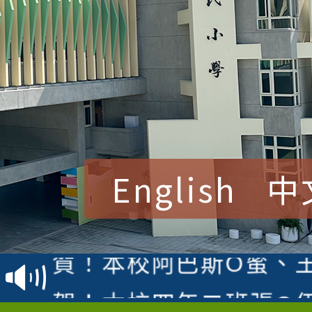
English
中
賀！本校參加桃園市中
賽 洪綺君教師榮獲社會
賀！本校阿巴斯O蜜、
名
倩參加桃園市科展 國小
賀！本校四年二班張O