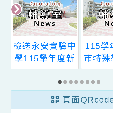
辦
檢送永安實驗中
115
教
學115學年度新
市特殊
教
生入學簡章及相
中心專
管
關資料
員遴
中
頁面QRcod
心