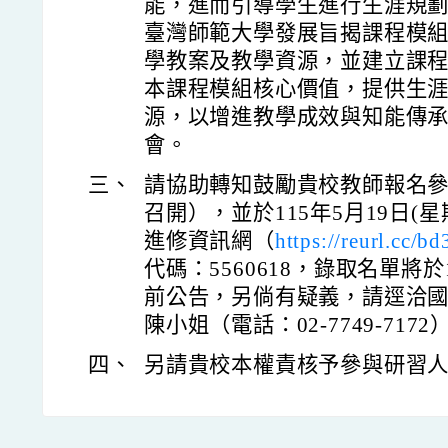
能，進而引導學生進行生涯規
臺灣師範大學發展旨揭課程模
學教案及教學資源，並建立課
本課程模組核心價值，提供生
源，以增進教學成效與知能傳
會。
三、
請協助轉知鼓勵貴校教師報名
召開），並於115年5月19日(
進修資訊網（
https://reurl.cc/b
代碼：5560618，錄取名單將於
前公告，另倘有疑義，請逕洽
陳小姐（電話：02-7749-7172
四、
另請貴校本權責核予參與研習