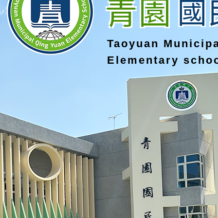
青園
國
Taoyuan Municip
Elementary scho