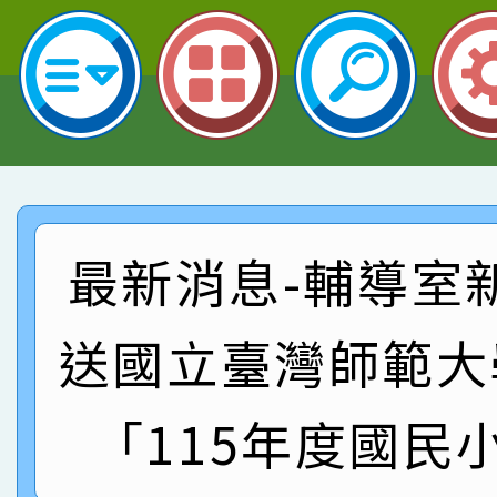
名 指導老師王老師、陳
園市英語競賽國小朗讀
賀！本校參加桃園市中
指導老師林老師
賽 劉文瑛教師榮獲教
賀！本校參與2026世
臺灣台語-第二名
市賽榮獲科學小創客佳
賀！本校參加桃園市中
創客第三名。
賽 洪綺君教師榮獲社會
賀！本校阿巴斯O蜜、
最新消息-輔導室
名
倩參加桃園市科展 國小
賀！本校四年二班張O
送國立臺灣師範大
名 指導老師王老師、陳
園市英語競賽國小朗讀
賀！本校參加桃園市中
指導老師林老師
賽 劉文瑛教師榮獲教
賀！本校參與2026世
「115年度國民
臺灣台語-第二名
市賽榮獲科學小創客佳