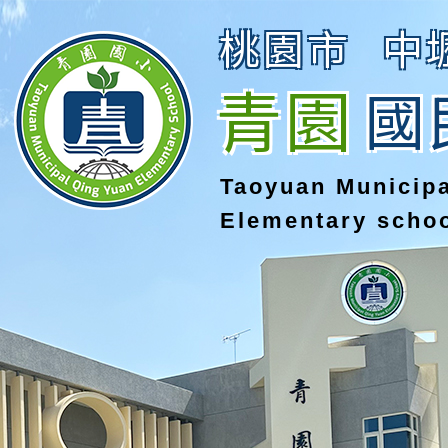
桃園市
中
青園
國
Taoyuan Municip
Elementary scho