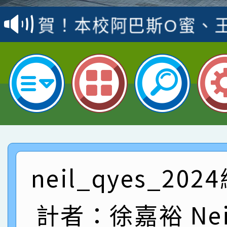
賽 洪綺君教師榮獲社會
賀！本校阿巴斯O蜜、
名
倩參加桃園市科展 國小
賀！本校四年二班張O
名 指導老師王老師、陳
園市英語競賽國小朗讀
賀！本校參加桃園市中
指導老師林老師
賽 劉文瑛教師榮獲教
賀！本校參與2026世
臺灣台語-第二名
市賽榮獲科學小創客佳
賀！本校參加桃園市中
創客第三名。
賽 洪綺君教師榮獲社會
賀！本校阿巴斯O蜜、
neil_qyes_20
名
倩參加桃園市科展 國小
賀！本校四年二班張O
計者：徐嘉裕 Neil
名 指導老師王老師、陳
園市英語競賽國小朗讀
賀！本校參加桃園市中