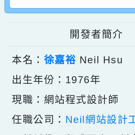
指導老師林老師
賽 劉文瑛教師榮獲教
賀！本校參與2026世
臺灣台語-第二名
市賽榮獲科學小創客佳
開發者簡介
創客第三名。
本名：
徐嘉裕
Neil Hsu
出生年份：1976年
現職：網站程式設計師
任職公司：
Neil網站設計