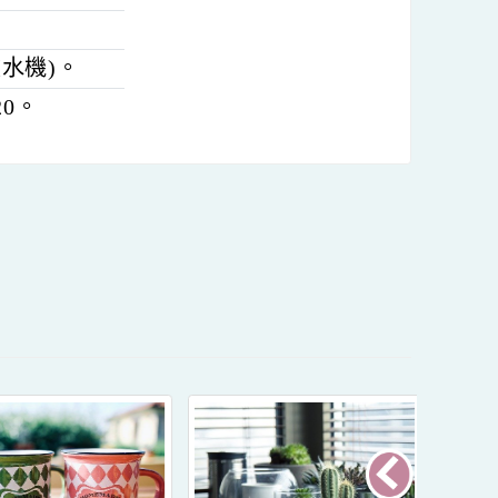
備有飲水機)。
分機620。
內容