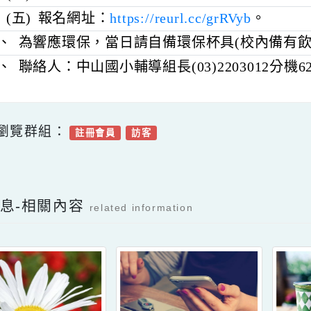
十大傑出青年當選人。
(四)
主題：「學生網路成癮如何防制」。
(五)
報名網址：
https://reurl.cc/grRVyb
。
三、
為響應環保，當日請自備環保杯具(校內
四、
聯絡人：中山國小輔導組長(03)2203012
可瀏覽群組：
註冊會員
訪客
Facebook分享及讚按鈕，會開啟新視窗輸入
新消息-相關內容
related information