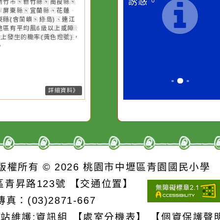
桃園市
語
作者：網路小語
作者：網路
強風
滴污
在實現理想的路途中，
生活是一面鏡
污水
必須排除一切干擾，特
它笑，它就對
26-08-07, 10:27│中央氣象署
風外圍環流影響，7日上午至8日
的存
別是要看清那些美麗的
對它哭，它也
上基隆市、臺北市、新北市、桃
誘惑。
市、新竹市、新竹縣、南投縣、
雄市、屏東縣、宜蘭縣、花蓮
、臺東縣(含蘭嶼、綠島)、連江
局部地區有平均風6級以上或陣
8級以上發生的機率(黃色燈號)，
注意。
詳細資料》