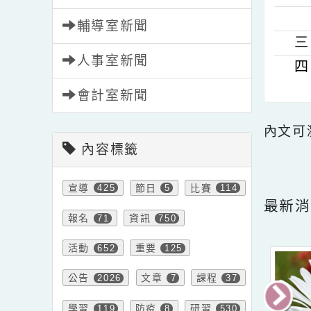
總務處新聞
輔導室新聞
人事室新聞
會計室新聞
內文
內容標籤
點擊
宣導
節日
比賽
425
5
114
最
報名
資訊
71
750
活動
重要
652
125