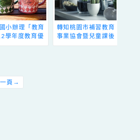
轉知桃園市補習教育
本市112學年度國民
事業協會暨兒童課後
中學資賦優異學生鑑
照顧服務協會辦理
定家長說明會一案 ，
111年度「優質補
請各校依說明段辦
教、愛心關懷」教育
理，並轉知親師生踴
登階公益活動一案，
躍參加，請查照。
請貴校協助轉知並鼓
前往下一頁
→
勵弱勢家庭學子踴躍
參加，請查照。