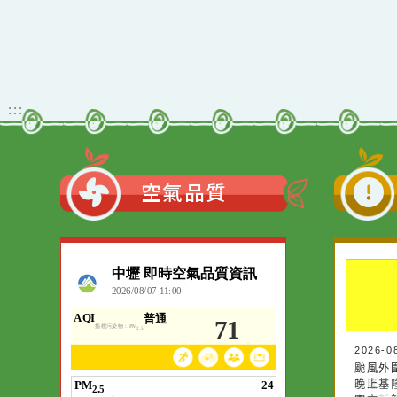
佈景版本：
neil_
適用瀏覽器：Edge、G
Xoops版本：
205
Xoops
網站設計
：
Xoops網站設計
:::
空氣品質