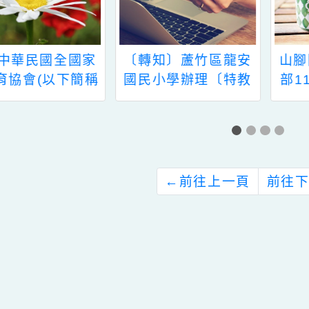
〔轉知〕蘆竹區龍安
山腳國小辦理「教育
國民小學辦理〔特教
部112學年度教育優
知能研習〕--特殊需
先區計畫」親職教育
求孩子的分類帽與輔
講座，請各校協助公
導--
告並鼓勵貴校教職員
工、家長及社區人士
踴躍參加。
←
前往上一頁