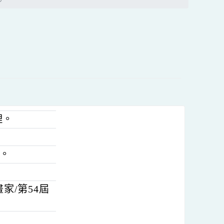
搜尋
區
塊
防制」
畫辦理。
2：00。
漫畫家/第54屆