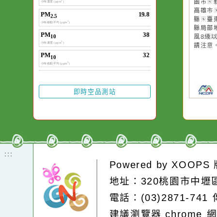
作者：網路小
一杯清水因滴入一
水而變污濁，一杯
20
颱
卻不會因一滴清水
晚
在而變清澈。
園
高
縣
縣
風
請
即時空品測站