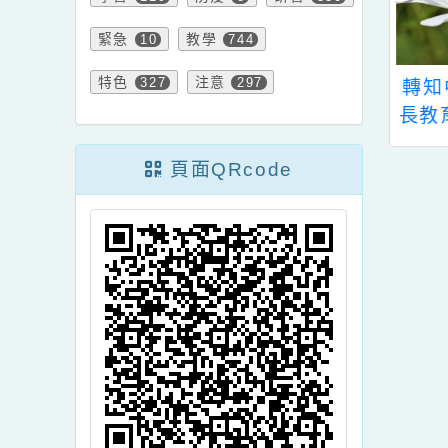
公告
文章
課程
2026
7
37
學習
防疫
研習
119
8
530
緊急
教學
10
744
特色
注意
327
297
知平興國中辦理
轉知中華民國全國家
12學年度國中入
長教育協會(以下簡稱
資優鑑定家長說
全家協)辦理「113年
頁面QRcode
」，敬邀各校小
國民小學學生家長宣
生及家長參加。
導說明會」一案