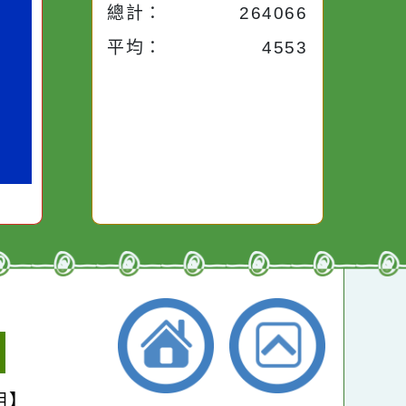
今天：
747
小語
昨天：
1954
子。你對
本週：
14720
你笑；你
對你哭。
本月：
16577
總計：
264066
平均：
4553