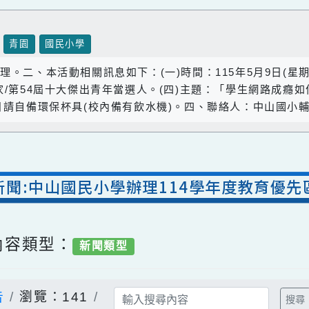
壢區
青園
國民小學
理。二、本活動相關訊息如下：(一)時間：115年5月9日(
畫家/第54屆十大傑出青年當選人。(四)主題：「學生網路
為響應環保，當日請自備環保杯具(校內備有飲水機)。四、聯絡人：中山
室新聞:中山國民小學辦理114學年度教育
/ 內容類型：
新聞類型