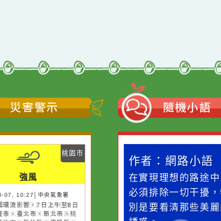
qyes_2024
oogle、Firefox、Vivaldi、Opera
支援
11
網站語系：zh-TW
Neil網站設計工坊
者：
徐嘉裕 Neil hsu
災害警示
隨機