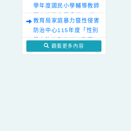
「幸符製造所：與同志青
少年一起長大」互動式展
覽
國立屏東大學辦理「115
學年度國民小學輔導教師
學士後教育學分班」(第
教育局家庭暴力暨性侵害
二階段招生)
防治中心115年度「性別
暴力防治影像巡迴影展」
觀看更多內容