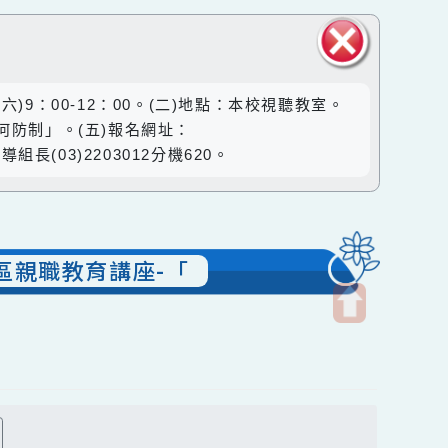
關閉區
星期六)9：00-12：00。(二)地點：本校視聽教室。
塊
成癮如何防制」。(五)報名網址：
國小輔導組長(03)2203012分機620。
優先區親職教育講座-「
開
啟
上
方