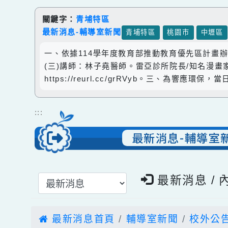
跳到主要內容
網站導覽
關鍵字：
青埔特區
最新消息-輔導室新聞
青埔特區
桃園市
中
一、依據114學年度教育部推動教育優先區計畫辦
(三)講師：林子堯醫師。雷亞診所院長/知名漫
https://reurl.cc/grRVyb。三、
:::
最新消息-輔導
選擇後頁面內容會更新
最新消息 