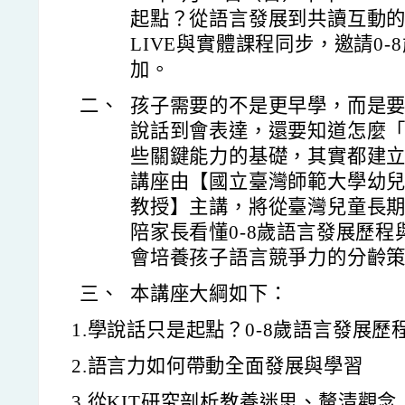
起點？從語言發展到共讀互動
LIVE與實體課程同步，邀請0
加。
二、
孩子需要的不是更早學，而是
說話到會表達，還要知道怎麼
些關鍵能力的基礎，其實都建
講座由【國立臺灣師範大學幼
教授】主講，將從臺灣兒童長期
陪家長看懂0-8歲語言發展歷
會培養孩子語言競爭力的分齡
三、
本講座大綱如下：
1.學說話只是起點？0-8歲語言發展歷
2.語言力如何帶動全面發展與學習
3.從KIT研究剖析教養迷思、釐清觀念