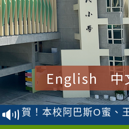
English
中
賀！本校參加桃園市中
賽 洪綺君教師榮獲社會
賀！本校阿巴斯O蜜、
名
倩參加桃園市科展 國小
賀！本校四年二班張O