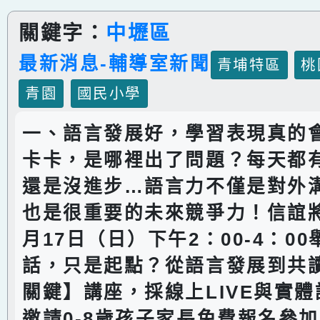
關鍵字：
中壢區
最新消息-輔導室新聞
青埔特區
桃
青園
國民小學
一、語言發展好，學習表現真的
卡卡，是哪裡出了問題？每天都
還是沒進步…語言力不僅是對外
也是很重要的未來競爭力！信誼將於
月17日（日）下午2：00-4：0
話，只是起點？從語言發展到共
關鍵】講座，採線上LIVE與實
邀請0-8歲孩子家長免費報名參