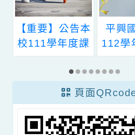
育
【重要】公告本
平興
分
校111學年度課
112
學
後照顧班錄取名
優先區
選
單更新版
教
111.08.25
頁面QRcod