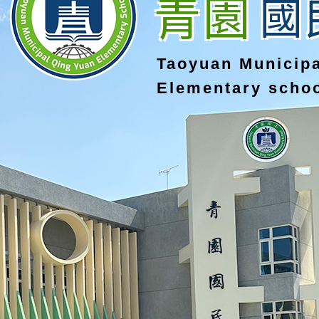
青園
國
Taoyuan Municip
Elementary scho