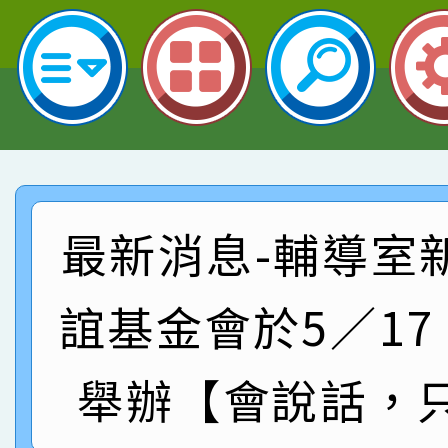
名 指導老師王老師、陳
園市英語競賽國小朗讀
賀！本校參加桃園市中
指導老師林老師
賽 劉文瑛教師榮獲教
賀！本校參與2026世
臺灣台語-第二名
市賽榮獲科學小創客佳
賀！本校參加桃園市中
創客第三名。
賽 洪綺君教師榮獲社會
賀！本校阿巴斯O蜜、
最新消息-輔導室
名
倩參加桃園市科展 國小
賀！本校四年二班張O
誼基金會於5／1
名 指導老師王老師、陳
園市英語競賽國小朗讀
賀！本校參加桃園市中
指導老師林老師
賽 劉文瑛教師榮獲教
舉辦【會說話，
賀！本校參與2026世
臺灣台語-第二名
市賽榮獲科學小創客佳