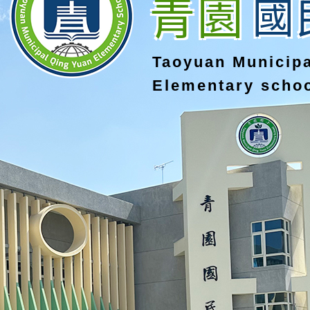
青園
國
Taoyuan Municip
Elementary scho