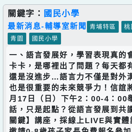
關鍵字：
國民小學
最新消息-輔導室新聞
青埔特區
桃
青園
國民小學
一、語言發展好，學習表現真的
卡卡，是哪裡出了問題？每天都
還是沒進步…語言力不僅是對外
也是很重要的未來競爭力！信誼將於
月17日（日）下午2：00-4：0
話，只是起點？從語言發展到共
關鍵】講座，採線上LIVE與實
邀請0-8歲孩子家長免費報名參