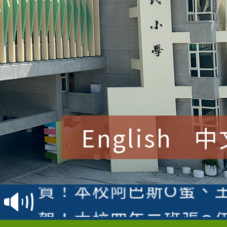
English
中
賀！本校參加桃園市中
賽 洪綺君教師榮獲社會
賀！本校阿巴斯O蜜、
名
倩參加桃園市科展 國小
賀！本校四年二班張O