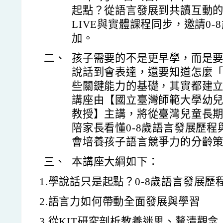
起點？從語言發展到共讀互動
LIVE與實體課程同步，邀請0
加。
二、
孩子需要的不是更早學，而是
說話到會表達，還要知道怎麼
些關鍵能力的基礎，其實都建
講座由【國立臺灣師範大學幼
教授】主講，將從臺灣兒童長期
陪家長看懂0-8歲語言發展歷
會培養孩子語言競爭力的分齡
三、
本講座大綱如下：
1.學說話只是起點？0-8歲語言發展歷
2.語言力如何帶動全面發展與學習
3.從KIT研究剖析教養迷思、釐清觀念