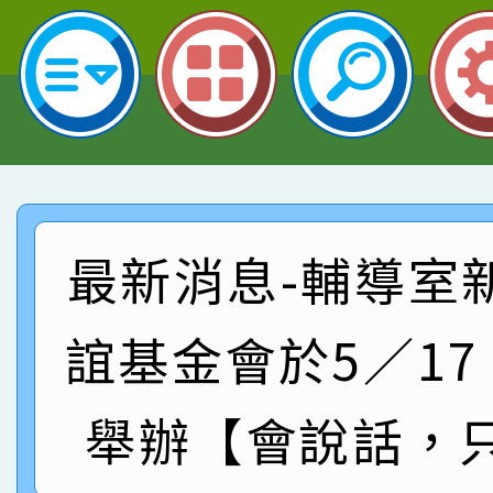
名 指導老師王老師、陳
園市英語競賽國小朗讀
賀！本校參加桃園市中
指導老師林老師
賽 劉文瑛教師榮獲教
賀！本校參與2026世
臺灣台語-第二名
市賽榮獲科學小創客佳
賀！本校參加桃園市中
創客第三名。
賽 洪綺君教師榮獲社會
賀！本校阿巴斯O蜜、
最新消息-輔導室
名
倩參加桃園市科展 國小
賀！本校四年二班張O
名 指導老師王老師、陳
誼基金會於5／1
園市英語競賽國小朗讀
賀！本校參加桃園市中
指導老師林老師
賽 劉文瑛教師榮獲教
賀！本校參與2026世
舉辦【會說話，
臺灣台語-第二名
市賽榮獲科學小創客佳