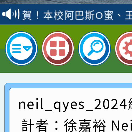
賽 洪綺君教師榮獲社會
賀！本校阿巴斯O蜜、
名
倩參加桃園市科展 國小
賀！本校四年二班張O
名 指導老師王老師、陳
園市英語競賽國小朗讀
賀！本校參加桃園市中
指導老師林老師
賽 劉文瑛教師榮獲教
賀！本校參與2026世
臺灣台語-第二名
市賽榮獲科學小創客佳
賀！本校參加桃園市中
創客第三名。
賽 洪綺君教師榮獲社會
賀！本校阿巴斯O蜜、
neil_qyes_20
名
倩參加桃園市科展 國小
賀！本校四年二班張O
計者：徐嘉裕 Neil
名 指導老師王老師、陳
園市英語競賽國小朗讀
賀！本校參加桃園市中