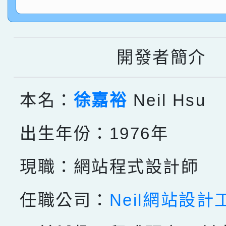
指導老師林老師
賽 劉文瑛教師榮獲教
賀！本校參與2026世
臺灣台語-第二名
市賽榮獲科學小創客佳
開發者簡介
創客第三名。
本名：
徐嘉裕
Neil Hsu
出生年份：1976年
現職：網站程式設計師
任職公司：
Neil網站設計