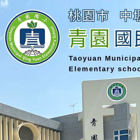
桃園市
中
青園
國
Taoyuan Municip
Elementary scho