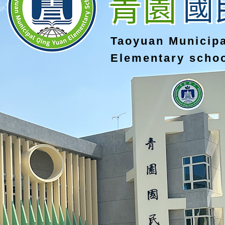
青園
國
Taoyuan Municip
Elementary scho