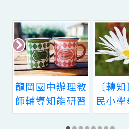
理
龍岡國中辦理教
〔轉知
學
師輔導知能研習
民小學
區
「班級經營與壓
教知能