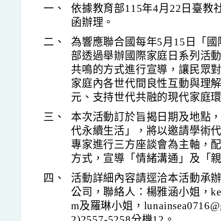
一、
依據教育部115年4月22日臺教社(
函辦理。
二、
為響應聯合國每年5月15日「
部透過舉辦國際家庭日系列活
共鳴的方式進行宣導，讓民眾
家庭內各世代間良性互動與理
元、支持世代共融的現代家庭
三、
本次活動訂於旨揭日期及地點，
代永續生活」，將以邀請學術
專家進行三方座談會為主軸，
方式，宣導「情緒溝通」及「
四、
活動詳細內容請逕洽本活動承辦
公司，聯絡人：楊雅涵小姐，kerse.y
m及羅琳小姐，lunainsea0716@
2)2557-5258分機12。