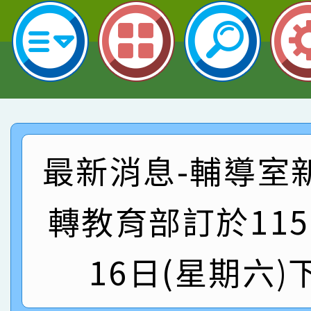
名 指導老師王老師、陳
園市英語競賽國小朗讀
賀！本校參加桃園市中
指導老師林老師
賽 劉文瑛教師榮獲教
賀！本校參與2026世
臺灣台語-第二名
市賽榮獲科學小創客佳
賀！本校參加桃園市中
創客第三名。
賽 洪綺君教師榮獲社會
賀！本校阿巴斯O蜜、
最新消息-輔導室
名
倩參加桃園市科展 國小
賀！本校四年二班張O
轉教育部訂於115
名 指導老師王老師、陳
園市英語競賽國小朗讀
賀！本校參加桃園市中
指導老師林老師
賽 劉文瑛教師榮獲教
賀！本校參與2026世
16日(星期六)
臺灣台語-第二名
市賽榮獲科學小創客佳