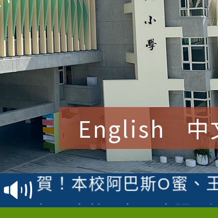
English
中
賀！本校參加桃園市中
賽 洪綺君教師榮獲社會
賀！本校阿巴斯O蜜、
名
倩參加桃園市科展 國小
賀！本校四年二班張O