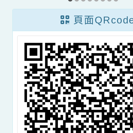
育
力管理延 伸活
特殊生
協
動工作坊」一
應
頁面QRcod
貴
案，
家
踴