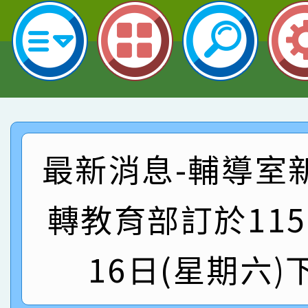
名 指導老師王老師、陳
園市英語競賽國小朗讀
賀！本校參加桃園市中
指導老師林老師
賽 劉文瑛教師榮獲教
賀！本校參與2026世
臺灣台語-第二名
市賽榮獲科學小創客佳
賀！本校參加桃園市中
創客第三名。
賽 洪綺君教師榮獲社會
賀！本校阿巴斯O蜜、
最新消息-輔導室
名
倩參加桃園市科展 國小
賀！本校四年二班張O
轉教育部訂於115
名 指導老師王老師、陳
園市英語競賽國小朗讀
賀！本校參加桃園市中
指導老師林老師
賽 劉文瑛教師榮獲教
賀！本校參與2026世
16日(星期六)
臺灣台語-第二名
市賽榮獲科學小創客佳