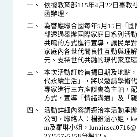
一、
依據教育部115年4月22日臺教社(
函辦理。
二、
為響應聯合國每年5月15日「
部透過舉辦國際家庭日系列活
共鳴的方式進行宣導，讓民眾
家庭內各世代間良性互動與理
元、支持世代共融的現代家庭
三、
本次活動訂於旨揭日期及地點，
代永續生活」，將以邀請學術
專家進行三方座談會為主軸，
方式，宣導「情緒溝通」及「
四、
活動詳細內容請逕洽本活動承辦
公司，聯絡人：楊雅涵小姐，kerse.y
m及羅琳小姐，lunainsea0716@
2)2557-5258分機12。