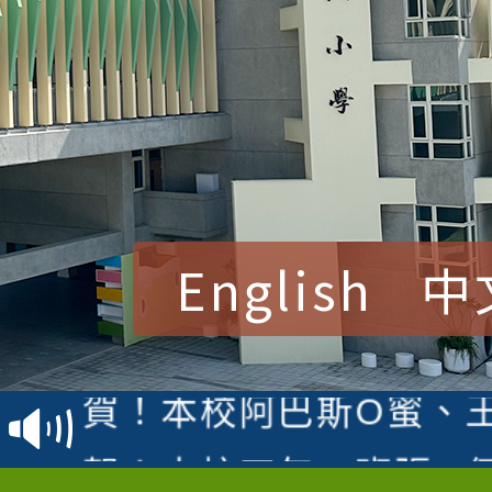
English
中
賀！本校參加桃園市中
賽 洪綺君教師榮獲社會
賀！本校阿巴斯O蜜、
名
倩參加桃園市科展 國小
賀！本校四年二班張O