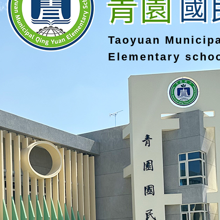
青園
國
Taoyuan Municip
Elementary scho